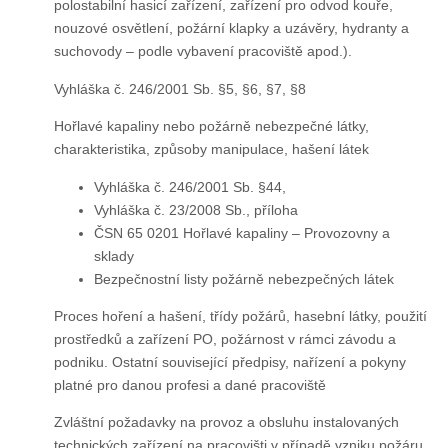
polostabilní hasicí zařízení, zařízení pro odvod kouře,
nouzové osvětlení, požární klapky a uzávěry, hydranty a
suchovody – podle vybavení pracoviště apod.).
Vyhláška č. 246/2001 Sb. §5, §6, §7, §8
Hořlavé kapaliny nebo požárně nebezpečné látky,
charakteristika, způsoby manipulace, hašení látek
Vyhláška č. 246/2001 Sb. §44,
Vyhláška č. 23/2008 Sb., příloha
ČSN 65 0201 Hořlavé kapaliny – Provozovny a
sklady
Bezpečnostní listy požárně nebezpečných látek
Proces hoření a hašení, třídy požárů, hasební látky, použití
prostředků a zařízení PO, požárnost v rámci závodu a
podniku. Ostatní související předpisy, nařízení a pokyny
platné pro danou profesi a dané pracoviště
Zvláštní požadavky na provoz a obsluhu instalovaných
technických zařízení na pracovišti v případě vzniku požáru