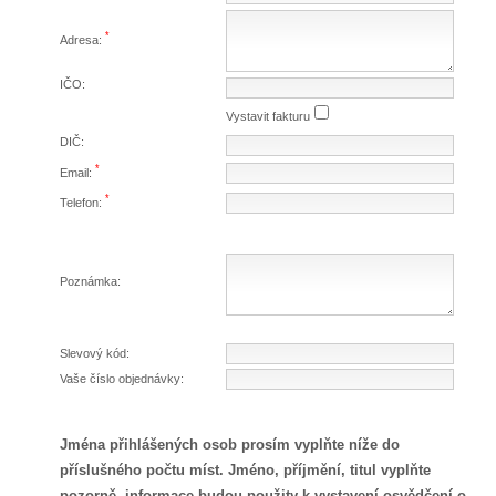
*
Adresa:
IČO:
Vystavit fakturu
DIČ:
*
Email:
*
Telefon:
Poznámka:
Slevový kód:
Vaše číslo objednávky:
Jména přihlášených osob prosím vyplňte níže do
příslušného počtu míst. Jméno, příjmění, titul vyplňte
pozorně, informace budou použity k vystavení osvědčení o