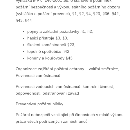
Vyhláška MV č. 246/2001 Sb. o stanovení podmínek
požární bezpečnosti a výkonu státního požárního dozoru
(vyhláška o požární prevenci); §1, §2, §4, §23, §36, §42,
§43, §44
pojmy a základní požadavky §1, §2,
hasicí přístroje §3, §9,
školení zaměstnanců §23,
tepelné spotřebiče §42,
komíny a kouřovody §43
Organizace zajištění požární ochrany – vnitřní směrnice,
Povinnosti zaměstnanců
Povinnosti vedoucích zaměstnanců, kontrolní činnost,
odpovědnosti, odstraňování závad
Preventivní požární hlídky
Požární nebezpečí vznikající při činnostech v místě výkonu
práce všech podřízených zaměstnanců