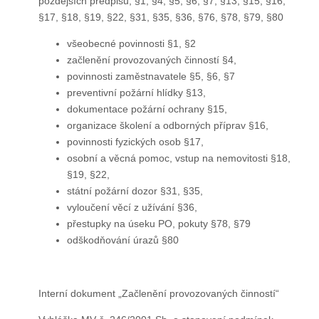
pozdějších předpisů; §1, §4, §5, §6, §7, §13, §15, §16,
§17, §18, §19, §22, §31, §35, §36, §76, §78, §79, §80
všeobecné povinnosti §1, §2
začlenění provozovaných činností §4,
povinnosti zaměstnavatele §5, §6, §7
preventivní požární hlídky §13,
dokumentace požární ochrany §15,
organizace školení a odborných příprav §16,
povinnosti fyzických osob §17,
osobní a věcná pomoc, vstup na nemovitosti §18,
§19, §22,
státní požární dozor §31, §35,
vyloučení věcí z užívání §36,
přestupky na úseku PO, pokuty §78, §79
odškodňování úrazů §80
Interní dokument „Začlenění provozovaných činností“