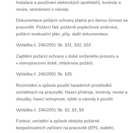
Instalace a používání elektrických spotřebičů, kontroly a
revize, seznámení s návody
Dokumentace požární ochrany platná pro danou činnost na
pracovišti. Požární řád, požárně poplachové směrnice,
požární evakuační plán, příp. další dokumentace.
Vyhláška č. 246/2001 Sb. §31, §32, §33
Zajištění požární ochrany v době sníženého provozu a
v mimopracovní době, ohlašovna požárů.
Vyhláška č. 246/2001 Sb. §35
Rozmístění a způsob použití hasebních prostředků
umístěných na pracovišti. Hasicí přístroje, kontroly, revize a
zkoušky, hasicí schopnost, výběr a návody k použití.
Vyhláška č. 246/2001 Sb. §2, §3, §9
Funkce, umístění a způsob obsluhy požárně
bezpečnostních zařízení na pracovišti (EPS, stabilní,