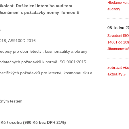
Hledáme konzu
kolení: Doškolení interního auditora
auditory
 Seznámení s požadavky normy
formou E-
05. ledna 2
:
Zavedení ISO
2018, AS9100D:2016
14001 od 20ti
Jihomoravské
ředpisy pro obor letectví, kosmonautiky a obrany
a dodatečných požadavků k normě ISO 9001:2015
zobrazit vš
specifických požadavků pro letectví, kosmonautiku a
aktuality
ečným testem
0 Kč / osobu (990 Kč bez DPH 21%)