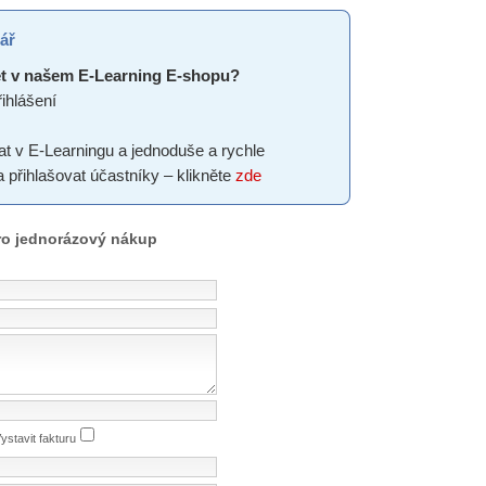
ář
t v našem E-Learning E-shopu?
ihlášení
at v E-Learningu a jednoduše a rychle
a přihlašovat účastníky – klikněte
zde
pro jednorázový nákup
ystavit fakturu