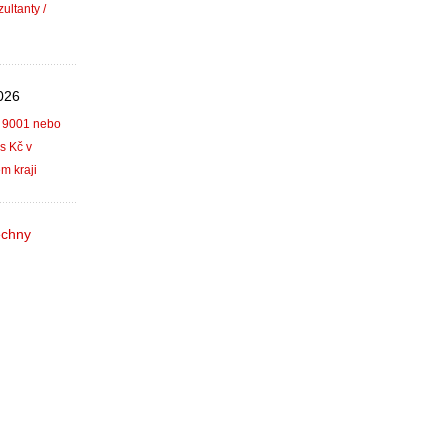
ltanty /
026
 9001 nebo
s Kč v
m kraji
echny