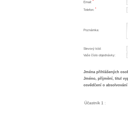
*
Email:
*
Telefon:
Poznámka:
Slevový kód:
Vaše číslo objednávky:
Jména přihlášených osob
Jméno, příjmění, titul v
osvědčení o absolvování
Účastník 1 :