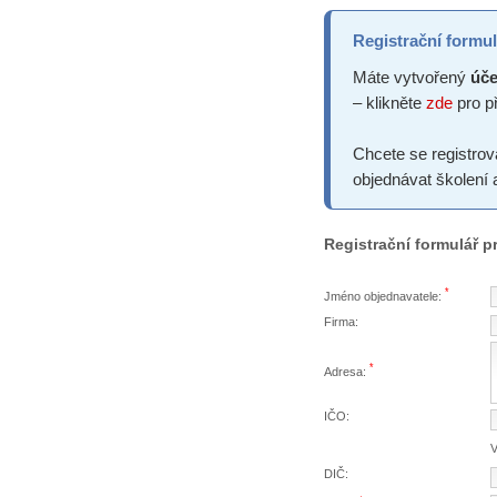
Registrační formul
Máte vytvořený
úče
– klikněte
zde
pro př
Chcete se registrov
objednávat školení 
Registrační formulář 
*
Jméno objednavatele:
Firma:
*
Adresa:
IČO:
V
DIČ: