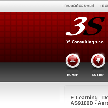
Prezenční ISO Školení
E-Šk
E-Learning - Do
AS9100D - Aer