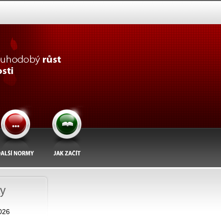
ty
026