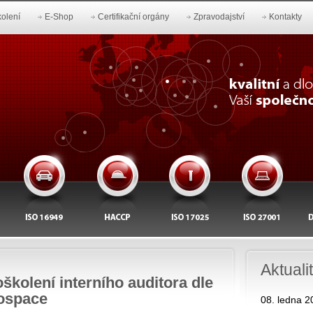
olení
E-Shop
Certifikační orgány
Zpravodajství
Kontakty
Aktuali
školení interního auditora dle
ospace
08. ledna 2