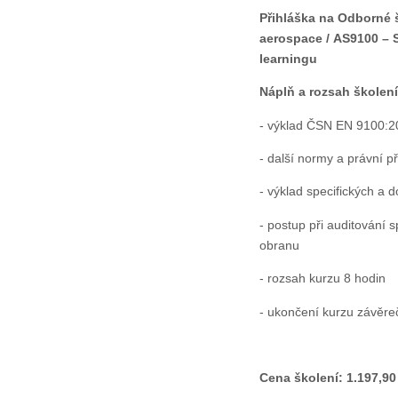
Přihláška na Odborné š
aerospace / AS9100 –
learningu
Náplň a rozsah školení
- výklad ČSN EN 9100:
- další normy a právní p
- výklad specifických 
- postup při auditování 
obranu
- rozsah kurzu 8 hodin
- ukončení kurzu závěr
Cena školení: 1.197,9