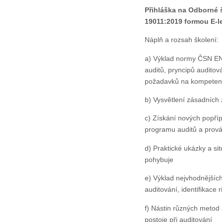
Přihláška na Odborné š
19011:2019
formou E-l
Náplň a rozsah školení:
a) Výklad normy ČSN EN 
auditů, pryncipů auditová
požadavků na kompetenc
b) Vysvětlení zásadních
c) Získání nových popříp
programu auditů a prov
d) Praktické ukázky a si
pohybuje
e) Výklad nejvhodnějších
auditování, identifikace ri
f) Nástin různých metod 
postoje při auditování