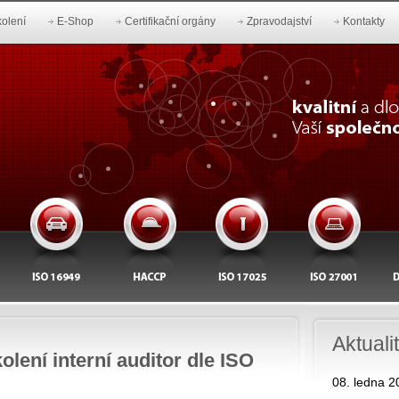
olení
E-Shop
Certifikační orgány
Zpravodajství
Kontakty
Aktuali
olení interní auditor dle ISO
08. ledna 2