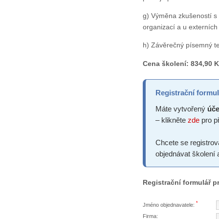
g) Výměna zkušeností s
organizací a u externích
h) Závěrečný písemný te
Cena školení:
834,90 K
Registrační formul
Máte vytvořený
úče
– klikněte
zde
pro př
Chcete se registrov
objednávat školení 
Registrační formulář 
*
Jméno objednavatele:
Firma: