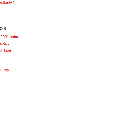
ltanty /
026
 9001 nebo
s Kč v
m kraji
echny