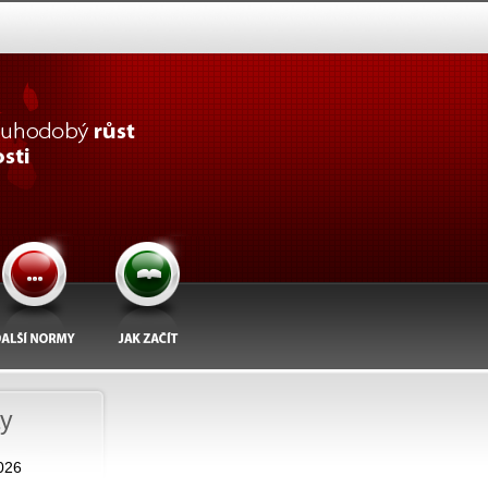
ty
026