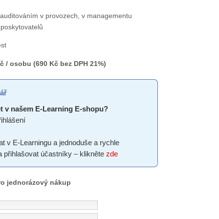
 auditováním v provozech, v managementu
 poskytovatelů
st
č / osobu (690 Kč bez DPH 21%)
ář
t v našem E-Learning E-shopu?
ihlášení
at v E-Learningu a jednoduše a rychle
a přihlašovat účastníky – klikněte
zde
pro jednorázový nákup