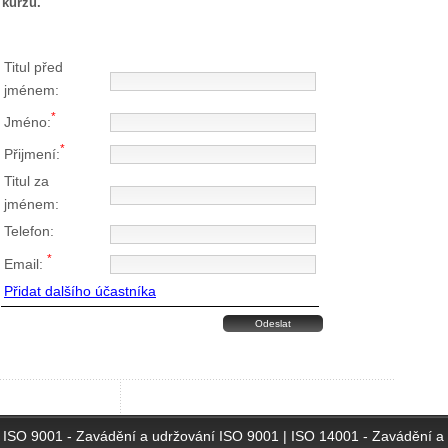
 kurzu.
Titul před
jménem:
*
Jméno:
*
Přijmení:
Titul za
jménem:
Telefon:
*
Email:
Přidat dalšího účastníka
ISO 9001 - Zavádění a udržování ISO 9001
|
ISO 14001 - Zavádění a