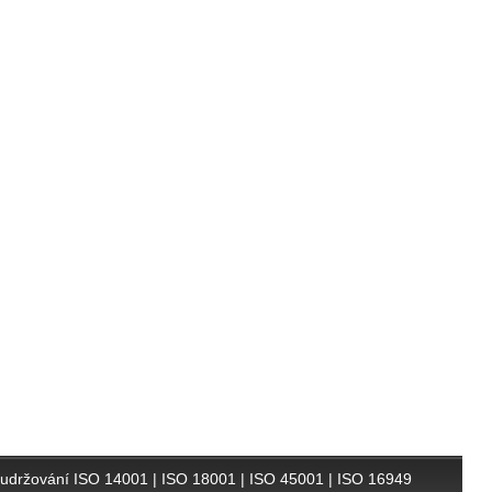
 udržování ISO 14001
|
ISO 18001
|
ISO 45001
|
ISO 16949