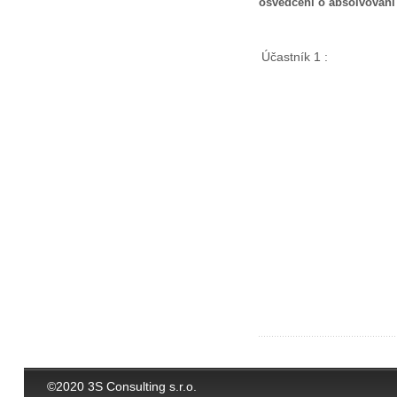
osvědčení o absolvování
Účastník 1 :
©2020 3S Consulting s.r.o.