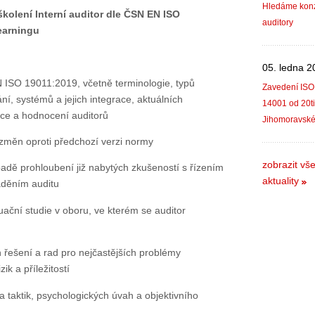
Hledáme konzu
kolení Interní auditor dle ČSN EN ISO
auditory
earningu
05. ledna 2
ISO 19011:2019, včetně terminologie, typů
Zavedení ISO
ní, systémů a jejich integrace, aktuálních
14001 od 20ti
e a hodnocení auditorů
Jihomoravské
 změn oproti předchozí verzi normy
zobrazit vš
adě prohloubení již nabytých zkušeností s řízením
aktuality
áděním auditu
tuační studie v oboru, ve kterém se auditor
 řešení a rad pro nejčastějších problémy
zik a příležitostí
a taktik, psychologických úvah a objektivního