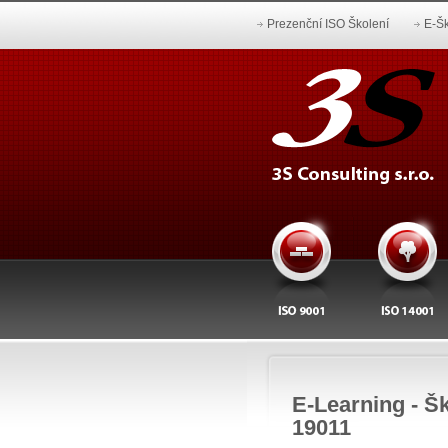
Prezenční ISO Školení
E-Šk
E-Learning - Šk
19011