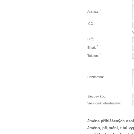
*
Adresa:
IČO:
V
DIČ:
*
Email:
*
Telefon:
Poznámka:
Slevový kód:
Vaše číslo objednávky:
Jména přihlášených osob
Jméno, příjmění, titul v