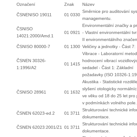
Označení
Znak
Název
Směrnice pro auditování sy
ČSNENISO 19011
01 0330
managementu.
Environmentální značky a p
ČSNISO
01 0921
- Vlastní environmentální tvr
14021:2000/Amd.1
II environmentálního značen
ČSNISO 80000-7
01 1300
Veličiny a jednotky - Část 7:
Vibrace - Laboratorní meto
ČSNEN 30326-
hodnocení vibrací vozidlový
01 1415
1:1996/A2
sedadel - Část 1: Základní
požadavky (ISO 10326-1:19
Akustika - Statistické rozděl
slyšení otologicky normální
ČSNISO 28961
01 1632
ve věku od 18 do 25 let pro
v podmínkách volného pole.
Strukturování technické inf
ČSNEN 62023-ed.2
01 3711
dokumentace.
Strukturování technické inf
ČSNEN 62023:2001/Z1
01 3711
dokumentace.