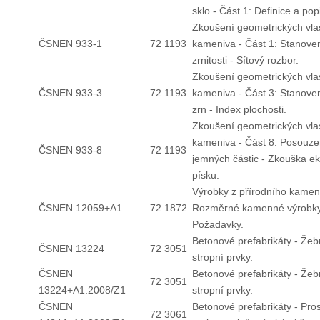
sklo - Část 1: Definice a pop
Zkoušení geometrických vla
ČSNEN 933-1
72 1193
kameniva - Část 1: Stanove
zrnitosti - Sítový rozbor.
Zkoušení geometrických vla
ČSNEN 933-3
72 1193
kameniva - Část 3: Stanoven
zrn - Index plochosti.
Zkoušení geometrických vla
kameniva - Část 8: Posouze
ČSNEN 933-8
72 1193
jemných částic - Zkouška ek
písku.
Výrobky z přírodního kamen
ČSNEN 12059+A1
72 1872
Rozměrné kamenné výrobky
Požadavky.
Betonové prefabrikáty - Žeb
ČSNEN 13224
72 3051
stropní prvky.
ČSNEN
Betonové prefabrikáty - Žeb
72 3051
13224+A1:2008/Z1
stropní prvky.
ČSNEN
Betonové prefabrikáty - Pro
72 3061