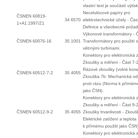
vlastní text je součástí výtisk
Necelulózové papíry pro
ČSNEN 60819-
34 6570
elektrotechnické účely - Čás
1+A1:1997/Z1
Definice a všeobecné požad
Výkonové transformátory - Č
ČSNEN 60076-16
35 1001
Transformátory pro použití s
větrnými turbínami.
Konektory pro elektronická z
Zkoušky a měření - Část 7-2
Rázové zkoušky (volné kone
ČSNEN 60512-7-2
35 4055
Zkouška 7b: Mechanická od
proti rázu (Norma k přímému
jako ČSN).
Konektory pro elektronická z
Zkoušky a měření - Část 9-2
ČSNEN 60512-9-2
35 4055
Zkoušky trvanlivosti - Zkouš
Elektrické zatížení a teplot
k přímému použití jako ČSN
Konektory pro elektronická z