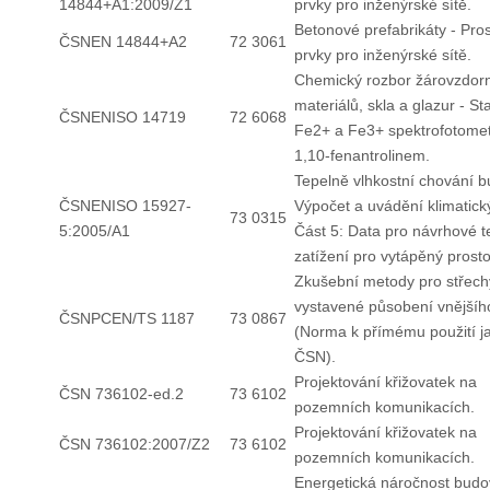
14844+A1:2009/Z1
prvky pro inženýrské sítě.
Betonové prefabrikáty - Pro
ČSNEN 14844+A2
72 3061
prvky pro inženýrské sítě.
Chemický rozbor žárovzdor
materiálů, skla a glazur - S
ČSNENISO 14719
72 6068
Fe2+ a Fe3+ spektrofotomet
1,10-fenantrolinem.
Tepelně vlhkostní chování b
ČSNENISO 15927-
Výpočet a uvádění klimatick
73 0315
5:2005/A1
Část 5: Data pro návrhové t
zatížení pro vytápěný prosto
Zkušební metody pro střech
vystavené působení vnějšíh
ČSNPCEN/TS 1187
73 0867
(Norma k přímému použití j
ČSN).
Projektování křižovatek na
ČSN 736102-ed.2
73 6102
pozemních komunikacích.
Projektování křižovatek na
ČSN 736102:2007/Z2
73 6102
pozemních komunikacích.
Energetická náročnost budov