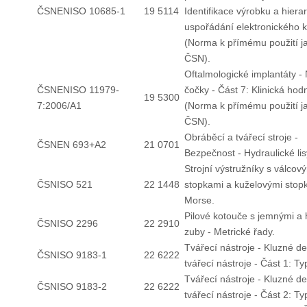
ČSNENISO 10685-1
19 5114
Identifikace výrobku a hiera
uspořádání elektronického 
(Norma k přímému použití j
ČSN).
Oftalmologické implantáty - 
ČSNENISO 11979-
čočky - Část 7: Klinická hod
19 5300
7:2006/A1
(Norma k přímému použití j
ČSN).
Obráběcí a tvářecí stroje -
ČSNEN 693+A2
21 0701
Bezpečnost - Hydraulické lis
Strojní výstružníky s válcov
ČSNISO 521
22 1448
stopkami a kuželovými stop
Morse.
Pilové kotouče s jemnými a
ČSNISO 2296
22 2910
zuby - Metrické řady.
Tvářecí nástroje - Kluzné d
ČSNISO 9183-1
22 6222
tvářecí nástroje - Část 1: Ty
Tvářecí nástroje - Kluzné d
ČSNISO 9183-2
22 6222
tvářecí nástroje - Část 2: Ty