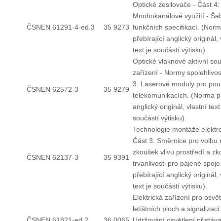
Optické zesilovače - Část 4:
Mnohokanálové využití - Ša
ČSNEN 61291-4-ed.3
35 9273
funkčních specifikací. (Nor
přebírající anglický originál, 
text je součástí výtisku).
Optické vláknové aktivní so
zařízení - Normy spolehlivos
3: Laserové moduly pro použ
ČSNEN 62572-3
35 9279
telekomunikacích. (Norma př
anglický originál, vlastní text
součástí výtisku).
Technologie montáže elektro
Část 3: Směrnice pro volbu
zkoušek vlivu prostředí a z
ČSNEN 62137-3
35 9391
trvanlivosti pro pájené spoj
přebírající anglický originál, 
text je součástí výtisku).
Elektrická zařízení pro osvě
letištních ploch a signalizaci 
ČSNEN 61821-ed.2
36 0065
Udržování osvětlení přistáv