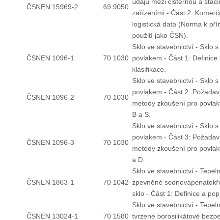
údajů mezi cisternou a stac
ČSNEN 15969-2
69 9050
zařízeními - Část 2: Komerč
logistická data (Norma k p
použití jako ČSN).
Sklo ve stavebnictví - Sklo s
ČSNEN 1096-1
70 1030
povlakem - Část 1: Definice
klasifikace.
Sklo ve stavebnictví - Sklo s
povlakem - Část 2: Požadav
ČSNEN 1096-2
70 1030
metody zkoušení pro povlaky
B a S.
Sklo ve stavebnictví - Sklo s
povlakem - Část 3: Požadav
ČSNEN 1096-3
70 1030
metody zkoušení pro povlaky
a D.
Sklo ve stavebnictví - Tepel
ČSNEN 1863-1
70 1042
zpevněné sodnovápenatokře
sklo - Část 1: Definice a pop
Sklo ve stavebnictví - Tepel
ČSNEN 13024-1
70 1580
tvrzené borosilikátové bezp