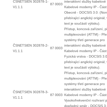
ČSNETSIEN 302878-1-
interaktivní služby kabelové 
87 0003
V1.1.1
Kabelové modemy IP - Část
Obecně - DOCSIS 3.0. (No
přebírající anglický originál, 
text je součástí výtisku).
Přístup, koncová zařízení, 
multiplexování (ATTM) - Př
systémy třetí generace pro
ČSNETSIEN 302878-2-
interaktivní služby kabelové 
87 0003
V1.1.1
Kabelové modemy IP - Část
Fyzická vrstva - DOCSIS 3.
přebírající anglický originál, 
text je součástí výtisku).
Přístup, koncová zařízení, 
multiplexování (ATTM) - Př
systémy třetí generace pro
interaktivní služby kabelové 
ČSNETSIEN 302878-3-
87 0003
Kabelové modemy IP - Část
V1.1.1
Vysokofrekvenční rozhraní 
dopředný směr - DOCSIS 3.