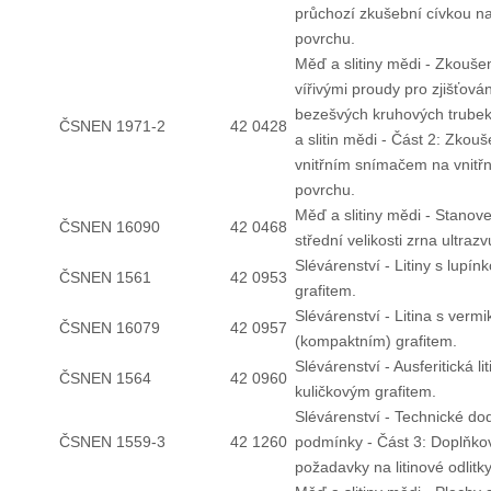
průchozí zkušební cívkou n
povrchu.
Měď a slitiny mědi - Zkouše
vířivými proudy pro zjišťová
bezešvých kruhových trubek
ČSNEN 1971-2
42 0428
a slitin mědi - Část 2: Zkouš
vnitřním snímačem na vnitř
povrchu.
Měď a slitiny mědi - Stanov
ČSNEN 16090
42 0468
střední velikosti zrna ultraz
Slévárenství - Litiny s lupí
ČSNEN 1561
42 0953
grafitem.
Slévárenství - Litina s verm
ČSNEN 16079
42 0957
(kompaktním) grafitem.
Slévárenství - Ausferitická lit
ČSNEN 1564
42 0960
kuličkovým grafitem.
Slévárenství - Technické do
ČSNEN 1559-3
42 1260
podmínky - Část 3: Doplňko
požadavky na litinové odlitky