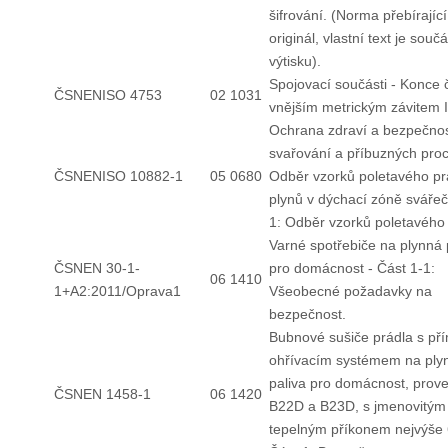
šifrování. (Norma přebírající
originál, vlastní text je součá
výtisku).
Spojovací součásti - Konce č
ČSNENISO 4753
02 1031
vnějším metrickým závitem 
Ochrana zdraví a bezpečnos
svařování a příbuzných pro
ČSNENISO 10882-1
05 0680
Odběr vzorků poletavého pr
plynů v dýchací zóně svářeč
1: Odběr vzorků poletavého
Varné spotřebiče na plynná 
ČSNEN 30-1-
pro domácnost - Část 1-1:
06 1410
1+A2:2011/Oprava1
Všeobecné požadavky na
bezpečnost.
Bubnové sušiče prádla s p
ohřívacím systémem na ply
paliva pro domácnost, prov
ČSNEN 1458-1
06 1420
B22D a B23D, s jmenovitým
tepelným příkonem nejvýše 