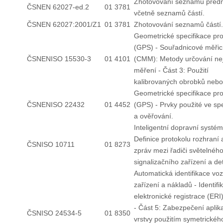
Zhotovování seznamů před
ČSNEN 62027-ed.2
01 3781
včetně seznamů částí.
ČSNEN 62027:2001/Z1
01 3781
Zhotovování seznamů částí.
Geometrické specifikace pr
(GPS) - Souřadnicové měřicí
ČSNENISO 15530-3
01 4101
(CMM): Metody určování nej
měření - Část 3: Použití
kalibrovaných obrobků nebo
Geometrické specifikace pr
ČSNENISO 22432
01 4452
(GPS) - Prvky použité ve spe
a ověřování.
Inteligentní dopravní systém
Definice protokolu rozhraní 
ČSNISO 10711
01 8273
zpráv mezi řadiči světelnéh
signalizačního zařízení a de
Automatická identifikace voz
zařízení a nákladů - Identifi
elektronické registrace (ERI)
- Část 5: Zabezpečení aplik
ČSNISO 24534-5
01 8350
vrstvy použitím symetrickéh