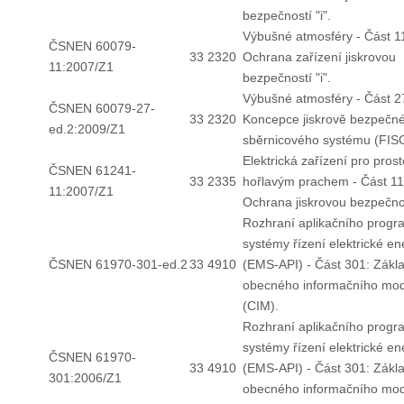
bezpečností "i".
Výbušné atmosféry - Část 1
ČSNEN 60079-
33 2320
Ochrana zařízení jiskrovou
11:2007/Z1
bezpečností "i".
Výbušné atmosféry - Část 2
ČSNEN 60079-27-
33 2320
Koncepce jiskrově bezpečn
ed.2:2009/Z1
sběrnicového systému (FIS
Elektrická zařízení pro prost
ČSNEN 61241-
33 2335
hořlavým prachem - Část 11
11:2007/Z1
Ochrana jiskrovou bezpečnos
Rozhraní aplikačního progr
systémy řízení elektrické en
ČSNEN 61970-301-ed.2
33 4910
(EMS-API) - Část 301: Zákl
obecného informačního mo
(CIM).
Rozhraní aplikačního progr
systémy řízení elektrické en
ČSNEN 61970-
33 4910
(EMS-API) - Část 301: Zákl
301:2006/Z1
obecného informačního mo