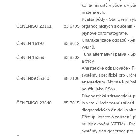
kontaminantů v půdě a v pů
materiálech.
Kvalita půdy - Stanovení vy
ČSNENISO 23161
83 6705
organocíničitých sloučenin 
plynové chromatografie.
Charakterizace odpadů - An
ČSNEN 16192
83 8012
výluhů.
Tuhá alternativní paliva - Sp
ČSNEN 15359
83 8302
a třídy.
Anestetické odpařovače - Pl
systémy specifické pro určit
ČSNENISO 5360
85 2106
anestetikum (Norma k pří
použití jako ČSN).
Diagnostické zdravotnické p
ČSNENISO 23640
85 7015
in vitro - Hodnocení stálosti
diagnostických činidel in vitr
Přístup, koncová zařízení, 
multiplexování (ATTM) - Př
systémy třetí generace pro