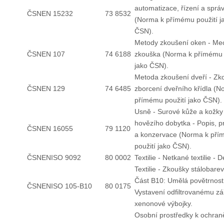
automatizace, řízení a sprá
ČSNEN 15232
73 8532
(Norma k přímému použití j
ČSN).
Metody zkoušení oken - Me
ČSNEN 107
74 6188
zkouška (Norma k přímému 
jako ČSN).
Metoda zkoušení dveří - Zk
ČSNEN 129
74 6485
zborcení dveřního křídla (N
přímému použití jako ČSN).
Usně - Surové kůže a kožky
hovězího dobytka - Popis, p
ČSNEN 16055
79 1120
a konzervace (Norma k př
použití jako ČSN).
ČSNENISO 9092
80 0002
Textilie - Netkané textilie - D
Textilie - Zkoušky stálobarev
Část B10: Umělá povětrnost
ČSNENISO 105-B10
80 0175
Vystavení odfiltrovanému zá
xenonové výbojky.
Osobní prostředky k ochraně