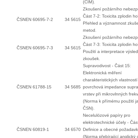
(CIM).
Zkoušení požárního nebezpe
Část 7-2: Toxicita zplodin ho
ČSNEN 60695-7-2
34 5615
Přehled a významnost zkuš
metod.
Zkoušení požárního nebezpe
Část 7-3: Toxicita zplodin ho
ČSNEN 60695-7-3
34 5615
Použití a interpretace výsle
zkoušek.
Supravodivost - Část 15:
Elektronická měření
charakteristických vlastností 
ČSNEN 61788-15
34 5685
povrchová impedance supra
vrstev při mikrovlnných frek
(Norma k přímému použití j
ČSN).
Necelulózové papíry pro
elektrotechnické účely - Čás
ČSNEN 60819-1
34 6570
Definice a obecné požadavk
(Norma přebírající anglický o