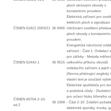
ploch sériovými obvody s
konstantním proudem.
Elektrická zařízení pro osvě
letištních ploch a signalizaci 
ČSNEN 61821:2003/Z1
36 0065
Udržování osvětlení přistáv
ploch obvody s konstantním
proudem.
Energetická náročnost ovlá
zařízení - Část 1: Ovládací 
pro zářivky - Metoda měření
ČSNEN 62442-1
36 0515
celkového příkonu obvodů
ovládacího zařízení a jejich 
(Norma přebírající anglický o
vlastní text je součástí výtisk
Elektrické spotřebiče pro d
a podobné účely - Zkušební
pro určení hluku šířeného 
ČSNEN 60704-2-10-
36 1008
- Část 2-10: Zvláštní požad
ed.2
elektrické sporáky, trouby, gr