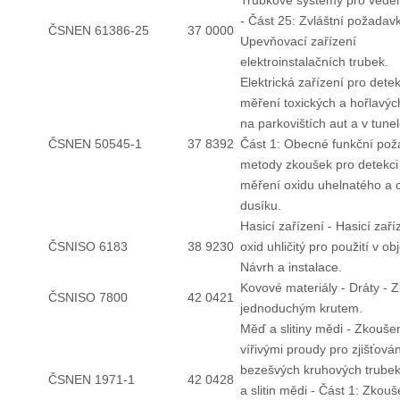
Trubkové systémy pro veden
- Část 25: Zvláštní požadavk
ČSNEN 61386-25
37 0000
Upevňovací zařízení
elektroinstalačních trubek.
Elektrická zařízení pro detek
měření toxických a hořlavýc
na parkovištích aut a v tune
ČSNEN 50545-1
37 8392
Část 1: Obecné funkční pož
metody zkoušek pro detekci
měření oxidu uhelnatého a 
dusíku.
Hasicí zařízení - Hasicí zaří
ČSNISO 6183
38 9230
oxid uhličitý pro použití v ob
Návrh a instalace.
Kovové materiály - Dráty - 
ČSNISO 7800
42 0421
jednoduchým krutem.
Měď a slitiny mědi - Zkouše
vířivými proudy pro zjišťová
bezešvých kruhových trubek
ČSNEN 1971-1
42 0428
a slitin mědi - Část 1: Zkouš