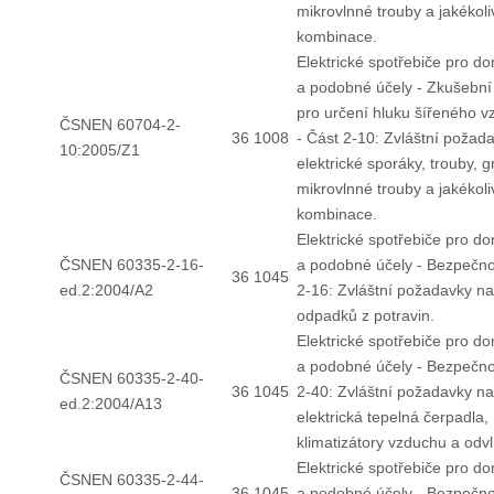
mikrovlnné trouby a jakékoliv
kombinace.
Elektrické spotřebiče pro d
a podobné účely - Zkušební
pro určení hluku šířeného 
ČSNEN 60704-2-
36 1008
- Část 2-10: Zvláštní požad
10:2005/Z1
elektrické sporáky, trouby, gr
mikrovlnné trouby a jakékoliv
kombinace.
Elektrické spotřebiče pro d
ČSNEN 60335-2-16-
a podobné účely - Bezpečno
36 1045
ed.2:2004/A2
2-16: Zvláštní požadavky na
odpadků z potravin.
Elektrické spotřebiče pro d
a podobné účely - Bezpečno
ČSNEN 60335-2-40-
36 1045
2-40: Zvláštní požadavky na
ed.2:2004/A13
elektrická tepelná čerpadla,
klimatizátory vzduchu a odv
Elektrické spotřebiče pro d
ČSNEN 60335-2-44-
36 1045
a podobné účely - Bezpečno