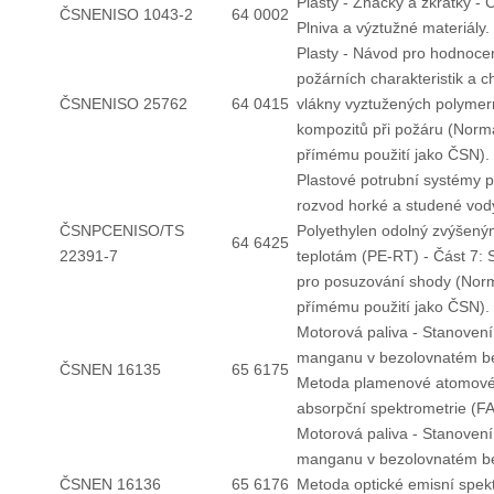
Plasty - Značky a zkratky - Č
ČSNENISO 1043-2
64 0002
Plniva a výztužné materiály.
Plasty - Návod pro hodnoce
požárních charakteristik a c
ČSNENISO 25762
64 0415
vlákny vyztužených polymer
kompozitů při požáru (Norm
přímému použití jako ČSN).
Plastové potrubní systémy p
rozvod horké a studené vod
ČSNPCENISO/TS
Polyethylen odolný zvýšen
64 6425
22391-7
teplotám (PE-RT) - Část 7:
pro posuzování shody (Nor
přímému použití jako ČSN).
Motorová paliva - Stanoven
manganu v bezolovnatém be
ČSNEN 16135
65 6175
Metoda plamenové atomov
absorpční spektrometrie (F
Motorová paliva - Stanoven
manganu v bezolovnatém be
ČSNEN 16136
65 6176
Metoda optické emisní spek