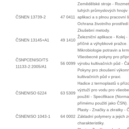
Zemědělské stroje - Rozmet
tuhých průmyslových hnojiv 
ČSNEN 13739-2
47 0411
aplikaci a s plnou pracovní š
Ochrana životního prostředí 
Zkušební metody.
Železniční aplikace - Kolej 
ČSNEN 13145+A1
49 1410
příčné a výhybkové pražce.
Mikrobiologie potravin a krm
Všeobecné pokyny pro příp
ČSNPCENISO/TS
56 0099
výrobu kultivačních půd - Čá
11133-2:2005/A1
Pokyny pro zkoušení výkonn
kultivačních půd v praxi.
Hadice z termoplastů s příz
výztuží pro vodu pro všeob
ČSNENISO 6224
63 5309
použití - Specifikace (Norma
přímému použití jako ČSN).
Plasty - Značky a zkratky - Č
ČSNENISO 1043-1
64 0002
Základní polymery a jejich z
charakteristiky.