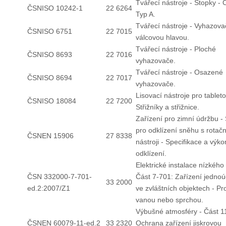
Tvářecí nástroje - Stopky - 
ČSNISO 10242-1
22 6264
Typ A.
Tvářecí nástroje - Vyhazova
ČSNISO 6751
22 7015
válcovou hlavou.
Tvářecí nástroje - Ploché
ČSNISO 8693
22 7016
vyhazovače.
Tvářecí nástroje - Osazené
ČSNISO 8694
22 7017
vyhazovače.
Lisovací nástroje pro tableto
ČSNISO 18084
22 7200
Střižníky a střižnice.
Zařízení pro zimní údržbu - 
pro odklízení sněhu s rotač
ČSNEN 15906
27 8338
nástroji - Specifikace a výko
odklízení.
Elektrické instalace nízkého 
ČSN 332000-7-701-
Část 7-701: Zařízení jednoú
33 2000
ed.2:2007/Z1
ve zvláštních objektech - Pr
vanou nebo sprchou.
Výbušné atmosféry - Část 1
ČSNEN 60079-11-ed.2
33 2320
Ochrana zařízení jiskrovou