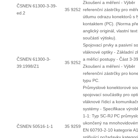
Zkoušení a měření - Výběr
ČSNEN 61300-3-39-
35 9252
referenční zástrčky pro měř
ed.2
útlumu odrazu konektorů s f
kontaktem (PC). (Norma přeb
anglický originál, vlastní text
součástí výtisku).
Spojovací prvky a pasivní s
vláknové optiky - Základní 
ČSNEN 61300-3-
a měřicí postupy - Část 3-39
35 9252
39:1998/Z1
Zkoušení a měření - Výběr
referenční zástrčky pro kon
typu PC.
Průmyslové konektorové so
spojovací součástky pro opt
vláknové řídicí a komunikač
systémy - Specifikace výrob
1-1: Typ SC-RJ PC průmysl
ukončený na mnohovidovém
ČSNEN 50516-1-1
35 9259
EN 60793-2-10 kategorie A1
splňující požadavky kategor