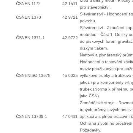
Měď a slitiny mědi - Plechy 
ČSNEN 1172
42 1511
pro stavebnictví.
Slévárenství - Hodnocení st
ČSNEN 1370
42 9721
povrchu.
Slévárenství - Zkoušení kapi
metodou - Část 1: Odlitky o
ČSNEN 1371-1
42 9722
do pískových forem gravita
nízkým tlakem.
Naftový a plynárenský průmy
Hodnocení a testování závi
maziv používaných pro pažn
ČSNENISO 13678
45 0035
výtlakové trubky a trubková
jakož i pro komponenty vrtn
trubek (Norma k přímému po
jako ČSN).
Zemědělské stroje - Rozmet
tuhých průmyslových hnojiv 
ČSNEN 13739-1
47 0411
aplikaci a s plnou pracovní š
Ochrana životního prostředí 
Požadavky.