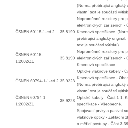
(Norma přebírající anglický o
vlastní text je součástí výtisk
Neproměnné rezistory pro po
elektronických zařízeních - 
ČSNEN 60115-1-ed.2
35 8190
Kmenová specifikace. (Nor
přebírající anglický originál, 
text je součástí výtisku).
Neproměnné rezistory pro po
ČSNEN 60115-
35 8190
elektronických zařízeních - 
1:2002/Z1
Kmenová specifikace.
Optické vláknové kabely - Č
Kmenová specifikace - Obe
ČSNEN 60794-1-1-ed.2
35 9223
(Norma přebírající anglický o
vlastní text je součástí výtisk
ČSNEN 60794-1-
Optické kabely - Část 1-1:
35 9223
1:2002/Z1
specifikace - Všeobecně.
Spojovací prvky a pasivní s
vláknové optiky - Základní 
a měřicí postupy - Část 3-39