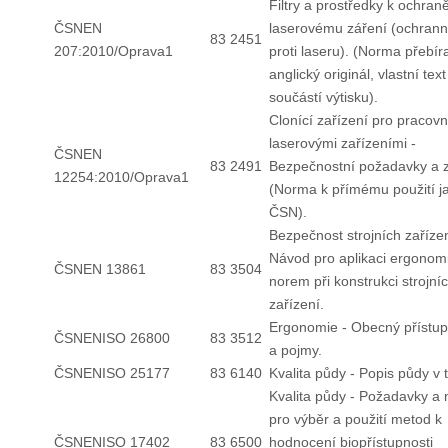
Filtry a prostředky k ochraně
ČSNEN
laserovému záření (ochrann
83 2451
207:2010/Oprava1
proti laseru). (Norma přebíra
anglický originál, vlastní text
součástí výtisku).
Clonící zařízení pro pracovn
laserovými zařízeními -
ČSNEN
83 2491
Bezpečnostní požadavky a 
12254:2010/Oprava1
(Norma k přímému použití j
ČSN).
Bezpečnost strojních zařízen
Návod pro aplikaci ergonom
ČSNEN 13861
83 3504
norem při konstrukci strojní
zařízení.
Ergonomie - Obecný přístup
ČSNENISO 26800
83 3512
a pojmy.
ČSNENISO 25177
83 6140
Kvalita půdy - Popis půdy v 
Kvalita půdy - Požadavky a
pro výběr a použití metod k
ČSNENISO 17402
83 6500
hodnocení biopřístupnosti