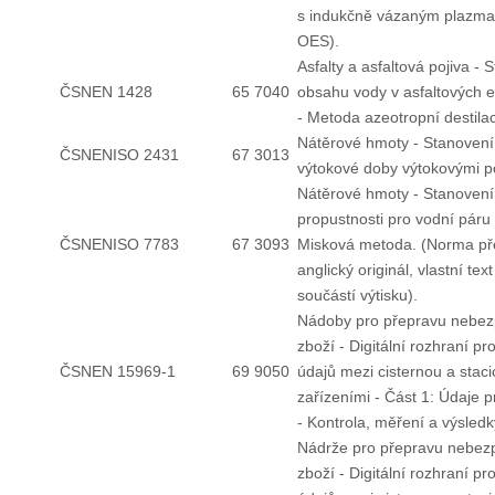
s indukčně vázaným plazma
OES).
Asfalty a asfaltová pojiva - 
ČSNEN 1428
65 7040
obsahu vody v asfaltových 
- Metoda azeotropní destila
Nátěrové hmoty - Stanovení
ČSNENISO 2431
67 3013
výtokové doby výtokovými p
Nátěrové hmoty - Stanovení
propustnosti pro vodní páru 
ČSNENISO 7783
67 3093
Misková metoda. (Norma pře
anglický originál, vlastní text
součástí výtisku).
Nádoby pro přepravu nebe
zboží - Digitální rozhraní pr
ČSNEN 15969-1
69 9050
údajů mezi cisternou a stac
zařízeními - Část 1: Údaje p
- Kontrola, měření a výsledk
Nádrže pro přepravu nebe
zboží - Digitální rozhraní pr