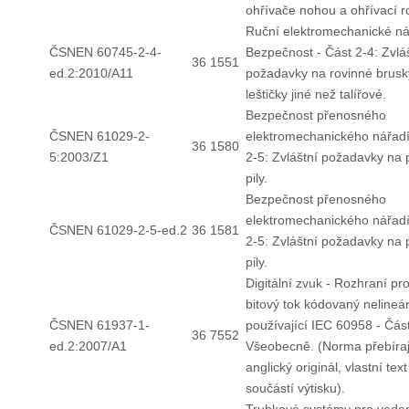
ohřívače nohou a ohřívací r
Ruční elektromechanické ná
ČSNEN 60745-2-4-
Bezpečnost - Část 2-4: Zvlá
36 1551
ed.2:2010/A11
požadavky na rovinné brusk
leštičky jiné než talířové.
Bezpečnost přenosného
ČSNEN 61029-2-
elektromechanického nářadí
36 1580
5:2003/Z1
2-5: Zvláštní požadavky na
pily.
Bezpečnost přenosného
elektromechanického nářadí
ČSNEN 61029-2-5-ed.2
36 1581
2-5: Zvláštní požadavky na
pily.
Digitální zvuk - Rozhraní pr
bitový tok kódovaný neline
ČSNEN 61937-1-
používající IEC 60958 - Část
36 7552
ed.2:2007/A1
Všeobecně. (Norma přebíraj
anglický originál, vlastní text
součástí výtisku).