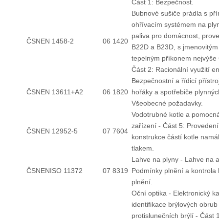
Část 1: Bezpečnost.
Bubnové sušiče prádla s p
ohřívacím systémem na ply
paliva pro domácnost, prov
ČSNEN 1458-2
06 1420
B22D a B23D, s jmenovitým
tepelným příkonem nejvýše 
Část 2: Racionální využití en
Bezpečnostní a řídicí přístro
ČSNEN 13611+A2
06 1820
hořáky a spotřebiče plynných
Všeobecné požadavky.
Vodotrubné kotle a pomocn
zařízení - Část 5: Provedení
ČSNEN 12952-5
07 7604
konstrukce částí kotle nam
tlakem.
Lahve na plyny - Lahve na a
ČSNENISO 11372
07 8319
Podmínky plnění a kontrol
plnění.
Oční optika - Elektronický k
identifikace brýlových obrub
protislunečních brýlí - Část 1