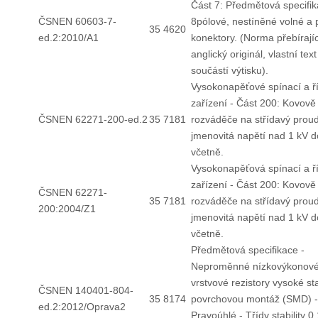
Část 7: Předmětová specifik
ČSNEN 60603-7-
8pólové, nestíněné volné a
35 4620
ed.2:2010/A1
konektory. (Norma přebírajíc
anglický originál, vlastní text
součástí výtisku).
Vysokonapěťové spínací a ří
zařízení - Část 200: Kovově 
ČSNEN 62271-200-ed.2
35 7181
rozváděče na střídavý prou
jmenovitá napětí nad 1 kV d
včetně.
Vysokonapěťová spínací a ří
zařízení - Část 200: Kovově 
ČSNEN 62271-
35 7181
rozváděče na střídavý prou
200:2004/Z1
jmenovitá napětí nad 1 kV d
včetně.
Předmětová specifikace -
Neproměnné nízkovýkonov
vrstvové rezistory vysoké sta
ČSNEN 140401-804-
35 8174
povrchovou montáž (SMD) -
ed.2:2012/Oprava2
Pravoúhlé - Třídy stability 0,