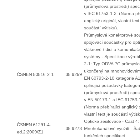
(průmyslová prostředí) spec
v IEC 61753-1-3. (Norma pře
anglický originál, vlastní text
součástí výtisku).
Průmyslové konektorové so
spojovací součástky pro opt
vláknové řídicí a komunikač
systémy - Specifikace výrob
2-1: Typ ODVA PC průmyslo
ukončený na mnohovidovém
ČSNEN 50516-2-1
35 9259
EN 60793-2-10 kategorie A1
splňující požadavky kategor
(průmyslová prostředí) spec
v EN 50173-1 a IEC 61753-
(Norma přebírající anglický o
vlastní text je součástí výtisk
Optické zesilovače - Část 4:
ČSNEN 61291-4-
35 9273
Mnohokanálové využití - Ša
ed.2:2009/Z1
funkčních specifikací.