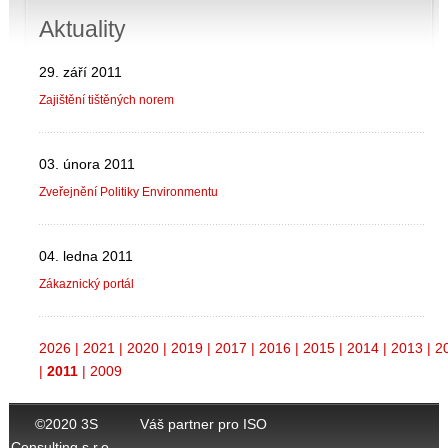
Aktuality
29. září 2011
Zajištění tištěných norem
03. února 2011
Zveřejnění Politiky Environmentu
04. ledna 2011
Zákaznický portál
2026
|
2021
|
2020
|
2019
|
2017
|
2016
|
2015
|
2014
|
2013
|
2
|
2011
|
2009
©2020 3S
Váš partner pro ISO
Consulting s.r.o.