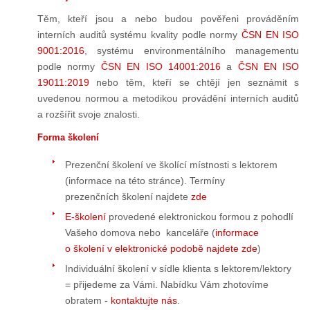
Těm, kteří jsou a nebo budou pověřeni prováděním
interních auditů systému kvality podle normy
ČSN EN ISO
9001:2016
, systému environmentálního managementu
podle normy
ČSN EN ISO 14001:2016
a
ČSN EN ISO
19011:2019
nebo těm, kteří se chtějí jen seznámit s
uvedenou normou a metodikou provádění interních auditů
a rozšířit svoje znalosti.
Forma školení
Prezenční školení
ve školící místnosti s lektorem
(informace na této stránce). Termíny
prezenčních školení najdete
zde
E-školení
provedené elektronickou formou z pohodlí
Vašeho domova nebo kanceláře
(
informace
o školení v elektronické podobě najdete zde
)
Individuální školení
v sídle klienta s lektorem/lektory
= přijedeme za Vámi. Nabídku Vám zhotovíme
obratem -
kontaktujte nás
.