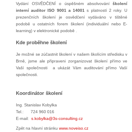
Vydání OSVĚDČENÍ o úspěšném absolvování
školení
interní auditor ISO 9001 a 14001
s platností 2 roky. U
prezenčních školení je osvědčení vydáváno v tištěné
podobě u ostatních forem školení (individuální nebo E-
learning) v elektronické podobě .
Kde proběhne školení
Je možné se zúčastnit školení v našem školícím středisku v
Brně, jsme ale připraveni zorganizovat školení přímo ve
Vaší společnosti a ukázát Vám auditování přímo Vaší
společnosti.
Koordinátor školení
Ing. Stanislav Kobylka
Tel.: 724 960 016
E-mail:
s.kobylka@3s-consulting.cz
Zpět na hlavní stránku
www.noveiso.cz