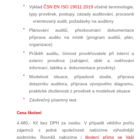
Výklad
ČSN EN ISO 19011:2019
včetně terminologie,
typy prověrek, postupy, zásady auditování, procesně
orientovaný audit, požadavky na auditory
Plánování auditů, přezkoumání dokumentace
příprava auditu na místě (program auditů, plán,
organizace)
Průběh auditu, činnost prověřovatele při interní a
externí prověrce (zahájení, sběr a ověřování
informací, taktika a dokumentace prověrky)
Modelové situace, případové studie, příprava
dotazníku auditora, příprava vývojového diagramu,
praktické zkušenosti z prověrek a modelové situace
Závěrečný písemný test
Cena školení
4.480,- Kč bez DPH za osobu.
V případě většího počtu
zájemců z jedné společnosti nabízíme výhodnější
podmínky. Rovněž nabízíme i
školení přímo ve Vaší