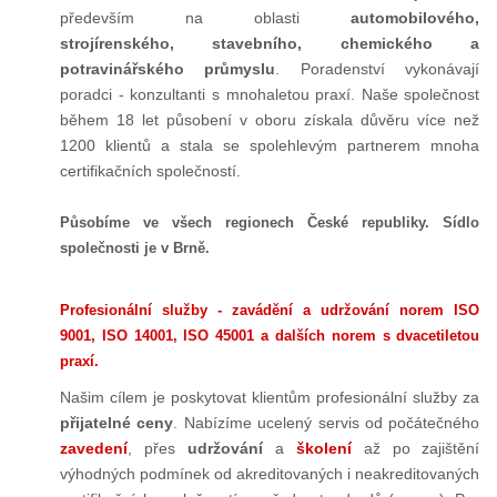
především na oblasti
automobilového,
strojírenského, stavebního, chemického a
potravinářského průmyslu
. Poradenství vykonávají
poradci - konzultanti s mnohaletou praxí. Naše společnost
během 18 let působení v oboru získala důvěru více než
1200 klientů a stala se spolehlevým partnerem mnoha
certifikačních společností.
Působíme ve všech regionech České republiky. Sídlo
společnosti je v Brně.
Profesionální služby - zavádění a udržování norem ISO
9001, ISO 14001, ISO 45001 a dalších norem s dvacetiletou
praxí.
Našim cílem je poskytovat klientům profesionální služby za
přijatelné ceny
. Nabízíme ucelený servis od počátečného
zavedení
, přes
udržování
a
školení
až po zajištění
výhodných podmínek od akreditovaných i neakreditovaných