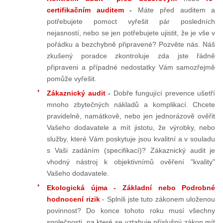
certifikačním auditem
-
Máte před auditem a
potřebujete pomoct vyřešit pár posledních
nejasností, nebo se jen potřebujete ujistit, že je vše v
pořádku a bezchybně připravené? Pozvěte nás. Náš
zkušený poradce zkontroluje zda jste řádně
připraveni a případné nedostatky Vám samozřejmě
pomůže vyřešit.
Zákaznický audit
-
Dobře fungující prevence ušetří
mnoho zbytečných nákladů a komplikací. Chcete
pravidelně, namátkově, nebo jen jednorázově ověřit
Vašeho dodavatele a mít jistotu, že výrobky, nebo
služby, které Vám poskytuje jsou kvalitní a v souladu
s Vaši zadáním (specifikací)? Zákaznický audit je
vhodný nástroj k objektivnímů ověření "kvality"
Vašeho dodavatele.
Ekologická újma - Základní nebo Podrobné
hodnocení rizik
- Splnili jste tuto zákonem uloženou
povinnost? Do konce tohoto roku musí všechny
společnosti, na které se vztahuje příslušný zákon mít