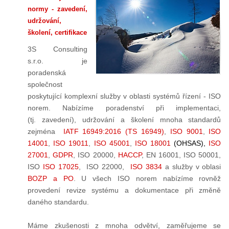
normy - zavedení,
udržování,
školení, certifikace
3S Consulting
s.r.o. je
poradenská
společnost
poskytující komplexní služby v oblasti systémů řízení - ISO
norem. Nabízíme poradenství při implementaci,
(tj. zavedení), udržování a školení mnoha standardů
zejména
IATF 16949:2016 (TS 16949)
,
ISO 9001
,
ISO
14001
,
ISO 19011
,
ISO 45001
,
ISO 18001
(OHSAS),
ISO
27001
,
GDPR
, ISO 20000,
HACCP
, EN 16001, ISO 50001,
ISO
ISO 17025
, ISO 22000,
ISO 3834
a služby v oblasi
BOZP a PO
. U všech ISO norem nabízíme rovněž
provedení revize systému a dokumentace při změně
daného standardu.
Máme zkušenosti z mnoha odvětví, zaměřujeme se