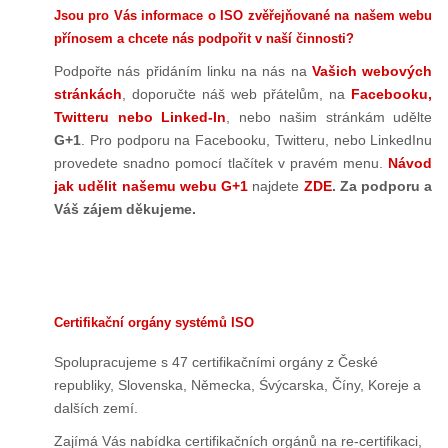
Jsou pro Vás informace o ISO zvěřejňované na našem webu
přínosem a chcete nás podpořit v naší činnosti?
Podpořte nás přidáním linku na nás na
Vašich webových
stránkách
, doporučte náš web přátelům, na
Facebooku,
Twitteru nebo Linked-In
, nebo našim stránkám udělte
G+1
. Pro podporu na Facebooku, Twitteru, nebo LinkedInu
provedete snadno pomocí tlačítek v pravém menu.
Návod
jak udělit našemu webu G+1
najdete
ZDE
. Za podporu a
Váš zájem děkujeme.
Certifikační orgány systémů ISO
Spolupracujeme s 47 certifikačními orgány z České
republiky, Slovenska, Německa, Śvýcarska, Číny, Koreje a
dalších zemí.
Zajímá Vás nabídka certifikačních orgánů na re-certifikaci,