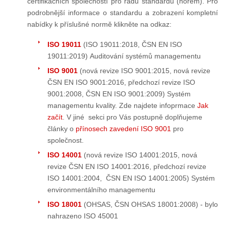
certifikačních společností pro řadu standardů (norem). Pro
podrobnější informace o standardu a zobrazení kompletní
nabídky k příslušné normě klikněte na odkaz:
ISO 19011
(ISO 19011:2018, ČSN EN ISO
19011:2019) Auditování systémů managementu
ISO 9001
(nová revize ISO 9001:2015, nová revize
ČSN EN ISO 9001:2016, předchozí revize ISO
9001:2008, ČSN EN ISO 9001:2009) Systém
managementu kvality. Zde najdete infoprmace
Jak
začít
. V jiné sekci pro Vás postupně doplňujeme
články o
přínosech zavedení ISO 9001
pro
společnost.
ISO 14001
(nová revize ISO 14001:2015, nová
revize ČSN EN ISO 14001:2016, předchozí revize
ISO 14001:2004, ČSN EN ISO 14001:2005) Systém
environmentálního managementu
ISO 18001
(OHSAS, ČSN OHSAS 18001:2008) - bylo
nahrazeno ISO 45001