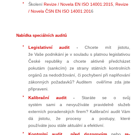
Školení
Revize / Novela EN ISO 14001:2015
,
Revize
/ Novela ČSN EN ISO 14001:201
6
Nabídka speciálních auditů
Legislativní audit
-
Chcete mít jistotu,
že Vaše podnikání je v souladu s platnou legislativou
České republiky a chcete aktivně předcházet
pokutám (sankcím) ze strany státních kontrolních
orgánů za nedodržování, či pochybení při naplňování
zákonných požadavků? Auditem ověříme zda jste
připraveni.
Kalibrační audit
-
Staráte se o svůj
systém sami a nevyužíváte pravidelně služeb
externích poradenských firem? Kalibrační audit Vám
dá jistotu, že procesy a postupy, které
používáte jsou stále aktuální a efektivní.
Kontrolní audit před dozorovým
nebo
re-