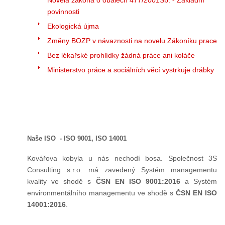
Novela zákona o obalech 477/2001Sb. - Základní
povinnosti
Ekologická újma
Změny BOZP v návaznosti na novelu Zákoníku prace
Bez lékařské prohlídky žádná práce ani koláče
Ministerstvo práce a sociálních věcí vystrkuje drábky
Naše ISO - ISO 9001, ISO 14001
Kovářova kobyla u nás nechodí bosa. Společnost 3S
Consulting s.r.o. má zavedený Systém managementu
kvality ve shodě s
ČSN EN ISO 9001:2016
a Systém
environmentálního managementu ve shodě s
ČSN EN ISO
14001:2016
.