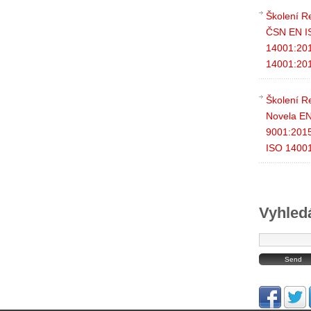
Školení R
ČSN EN I
14001:20
14001:20
Školení Re
Novela E
9001:201
ISO 1400
Vyhled