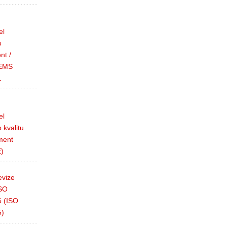
el
o
nt /
 EMS
1
el
 kvalitu
ment
)
evize
SO
 (ISO
5)