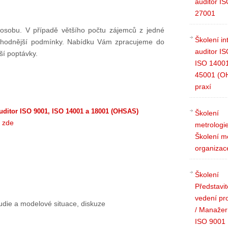
auditor I
27001
osobu. V případě většího počtu zájemců z jedné
Školení in
výhodnější podmínky. Nabídku Vám zpracujeme do
auditor I
ší poptávky.
ISO 14001
45001 (O
praxí
auditor ISO 9001, ISO 14001 a 18001 (OHSAS)
Školení
e
zde
metrologie
Školení m
organizac
Školení
Představit
vedení pro
udie a modelové situace, diskuze
/ Manažer 
ISO 9001