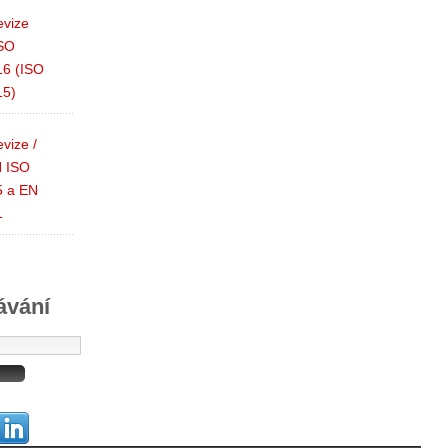
evize
SO
16 (ISO
15)
vize /
N ISO
5 a EN
1
ávání