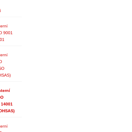
í
terní
SO 9001
001
terní
SO
ISO
HSAS)
nterní
SO
 14001
(OHSAS)
terní