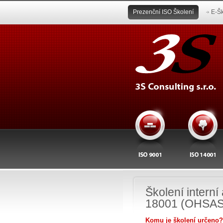
Prezenční ISO Školení
E-Šk
Školení interní
18001 (OHSAS
Komu je školení určeno?