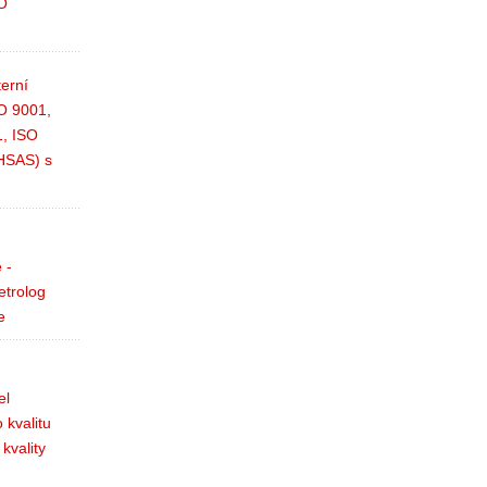
SO
terní
SO 9001,
, ISO
HSAS) s
 -
etrolog
e
el
 kvalitu
kvality