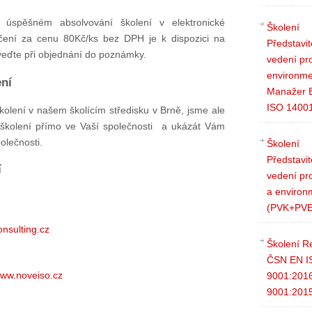
úspěšném absolvování školení
v elektronické
Školení
čení za cenu 80Kč/ks bez DPH je k dispozici na
Představit
eďte při objednání do poznámky.
vedení pr
environme
ní
Manažer
ISO 1400
kolení v našem školícím středisku v Brně, jsme ale
t školení přímo ve Vaší společnosti a ukázát Vám
olečnosti.
Školení
Představit
í
vedení pro
a environ
(PVK+PVE
nsulting.cz
Školení R
ČSN EN I
ww.noveiso.cz
9001:2016
9001:201