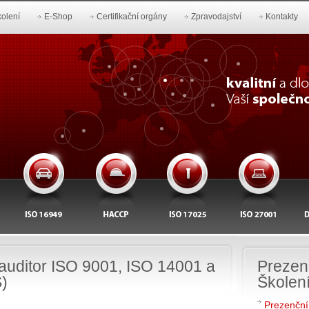
olení
E-Shop
Certifikační orgány
Zpravodajství
Kontakty
 auditor ISO 9001, ISO 14001 a
Prezen
)
Školen
Prezenční