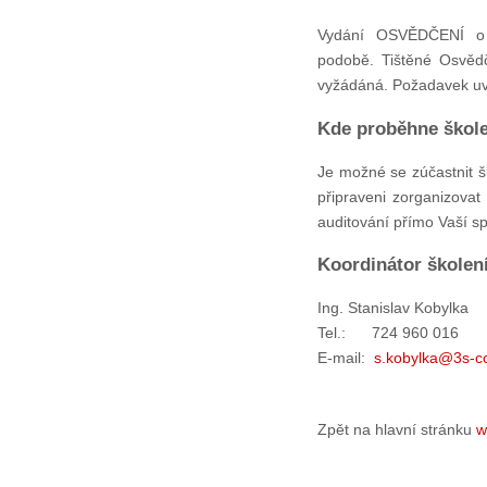
Vydání OSVĚDČENÍ o 
podobě. Tištěné Osvěd
vyžádáná. Požadavek uv
Kde proběhne škole
Je možné se zúčastnit š
připraveni zorganizova
auditování přímo Vaší sp
Koordinátor školen
Ing. Stanislav Kobylka
Tel.: 724 960 016
E-mail:
s.kobylka@3s-co
Zpět na hlavní stránku
w