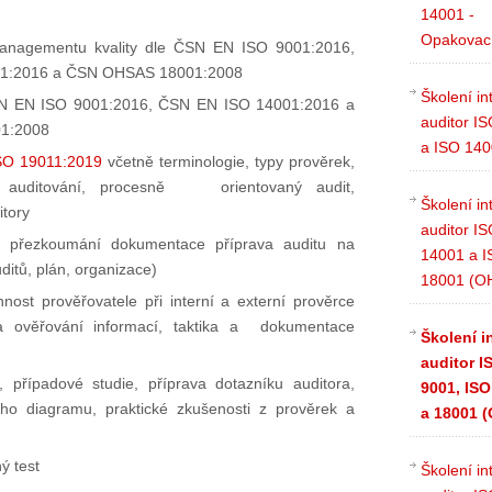
14001 -
Opakovac
managementu kvality dle ČSN EN ISO 9001:2016,
1:2016 a ČSN OHSAS 18001:2008
Školení in
N EN ISO 9001:2016, ČSN EN ISO 14001:2016 a
auditor I
1:2008
a ISO 14
SO 19011:2019
včetně terminologie, typy prověrek,
 auditování, procesně
orientovaný audit,
Školení in
tory
auditor I
ů, přezkoumání dokumentace příprava auditu na
14001 a 
ditů, plán, organizace)
18001 (O
nnost prověřovatele při interní a externí prověrce
 a ověřování informací, taktika a dokumentace
Školení i
auditor I
, případové studie, příprava dotazníku auditora,
9001, ISO
ého diagramu, praktické zkušenosti z prověrek a
a 18001 
ý test
Školení in