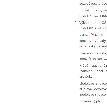
bezpečnosti práce
Hlavní principy 
ČSN EN ISO 1400
Výklad norem ČS
ČSN OHSAS 1800
Výklad
ČSN EN I
postupy, zásady
požadavky na audi
Plánování audit
místě (program au
Průběh auditu, či
(zahájení, sběr
prověrky)
Modelové situace
příprava vývojov
modelové situace
Závěrečný písemn