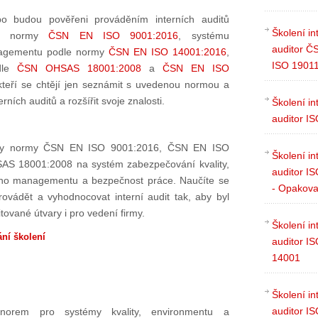
o budou pověřeni prováděním interních auditů
Školení in
dle normy
ČSN EN ISO 9001:2016
, systému
auditor Č
nagementu podle normy
ČSN EN ISO 14001:2016
,
ISO 1901
odle
ČSN OHSAS 18001:2008
a
ČSN EN ISO
teří se chtějí jen seznámit s uvedenou normou a
ních auditů a rozšířit svoje znalosti.
Školení in
auditor I
ky normy ČSN EN ISO 9001:2016, ČSN EN ISO
Školení in
S 18001:2008 na systém zabezpečování kvality,
auditor I
ího managementu a bezpečnost práce. Naučíte se
- Opakova
provádět a vyhodnocovat interní audit tak, aby byl
ované útvary i pro vedení firmy.
Školení in
ní školení
auditor I
14001
Školení in
auditor I
norem pro systémy kvality, environmentu a