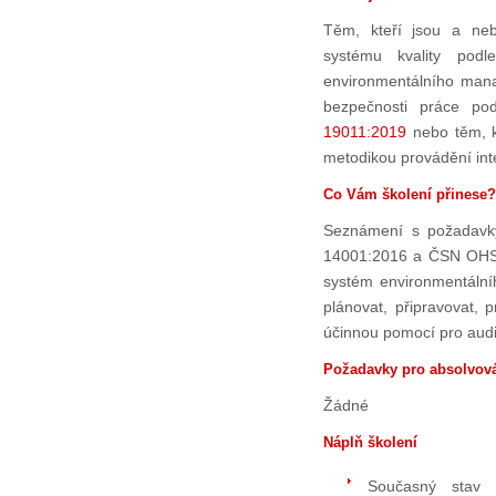
Těm, kteří jsou a neb
systému kvality po
environmentálního ma
bezpečnosti práce p
19011:2019
nebo těm, k
metodikou provádění inter
Co Vám školení přinese?
Seznámení s požadav
14001:2016 a ČSN OHSA
systém environmentáln
plánovat, připravovat, 
účinnou pomocí pro audit
Požadavky pro absolvová
Žádné
Náplň školení
Současný stav 