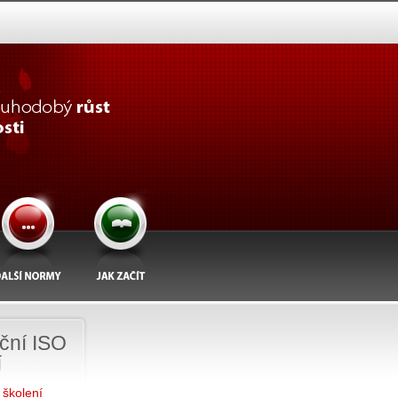
ční ISO
í
 školení