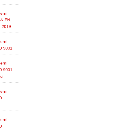
terní
SN EN
1:2019
terní
SO 9001
terní
SO 9001
cí
terní
SO
terní
SO