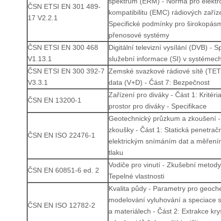
spektrum (ERM) - Norma pro elekt
ČSN ETSI EN 301 489-
kompatibilitu (EMC) rádiových zaříze
17 V2.2.1
Specifické podmínky pro širokopás
přenosové systémy
ČSN ETSI EN 300 468
Digitální televizní vysílání (DVB) - S
V1.13.1
služební informace (SI) v systéme
ČSN ETSI EN 300 392-7
Zemské svazkové rádiové sítě (TET
V3.3.1
data (V+D) - Část 7: Bezpečnost
Zařízení pro diváky - Část 1: Kritér
ČSN EN 13200-1
prostor pro diváky - Specifikace
Geotechnický průzkum a zkoušení -
zkoušky - Část 1: Statická penetrač
ČSN EN ISO 22476-1
elektrickým snímáním dat a měřen
tlaku
Vodiče pro vinutí - Zkušební metody
ČSN EN 60851-6 ed. 2
Tepelné vlastnosti
Kvalita půdy - Parametry pro geoc
modelování vyluhování a speciace 
ČSN EN ISO 12782-2
a materiálech - Část 2: Extrakce kry