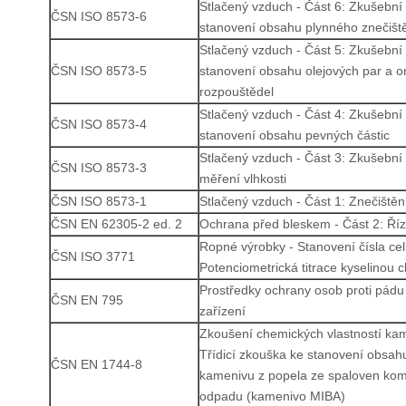
Stlačený vzduch - Část 6: Zkušební
ČSN ISO 8573-6
stanovení obsahu plynného znečišt
Stlačený vzduch - Část 5: Zkušební
ČSN ISO 8573-5
stanovení obsahu olejových par a o
rozpouštědel
Stlačený vzduch - Část 4: Zkušební
ČSN ISO 8573-4
stanovení obsahu pevných částic
Stlačený vzduch - Část 3: Zkušební
ČSN ISO 8573-3
měření vlhkosti
ČSN ISO 8573-1
Stlačený vzduch - Část 1: Znečištění 
ČSN EN 62305-2 ed. 2
Ochrana před bleskem - Část 2: Říze
Ropné výrobky - Stanovení čísla celk
ČSN ISO 3771
Potenciometrická titrace kyselinou c
Prostředky ochrany osob proti pádu 
ČSN EN 795
zařízení
Zkoušení chemických vlastností kam
Třídicí zkouška ke stanovení obsah
ČSN EN 1744-8
kamenivu z popela ze spaloven ko
odpadu (kamenivo MIBA)