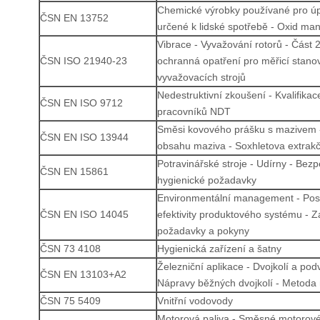
Chemické výrobky používané pro ú
ČSN EN 13752
určené k lidské spotřebě - Oxid man
Vibrace - Vyvažování rotorů - Část 2
ČSN ISO 21940-23
ochranná opatření pro měřicí stanov
vyvažovacích strojů
Nedestruktivní zkoušení - Kvalifikace
ČSN EN ISO 9712
pracovníků NDT
Směsi kovového prášku s mazivem 
ČSN EN ISO 13944
obsahu maziva - Soxhletova extrak
Potravinářské stroje - Udírny - Bez
ČSN EN 15861
hygienické požadavky
Environmentální management - Pos
ČSN EN ISO 14045
efektivity produktového systému - Z
požadavky a pokyny
ČSN 73 4108
Hygienická zařízení a šatny
Železniční aplikace - Dvojkolí a pod
ČSN EN 13103+A2
Nápravy běžných dvojkolí - Metoda
ČSN 75 5409
Vnitřní vodovody
Motorová paliva - Směsné motorové