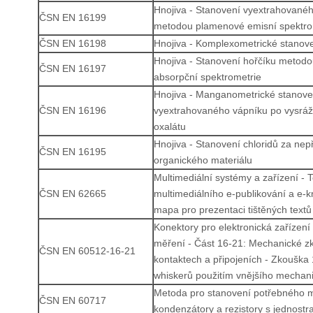
Hnojiva - Stanovení vyextrahované
ČSN EN 16199
metodou plamenové emisní spektro
ČSN EN 16198
Hnojiva - Komplexometrické stanove
Hnojiva - Stanovení hořčíku metod
ČSN EN 16197
absorpční spektrometrie
Hnojiva - Manganometrické stanove
ČSN EN 16196
vyextrahovaného vápníku po vysráž
oxalátu
Hnojiva - Stanovení chloridů za nep
ČSN EN 16195
organického materiálu
Multimediální systémy a zařízení - 
ČSN EN 62665
multimediálního e-publikování a e-k
mapa pro prezentaci tištěných textů
Konektory pro elektronická zařízení
měření - Část 16-21: Mechanické z
ČSN EN 60512-16-21
kontaktech a připojeních - Zkouška
whiskerů použitím vnějšího mechani
Metoda pro stanovení potřebného m
ČSN EN 60717
kondenzátory a rezistory s jednost