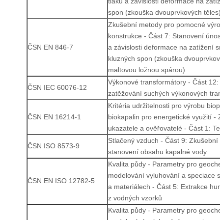
tlaku a závislosti deformace na zat
spon (zkouška dvouprvkových těles
Zkušební metody pro pomocné výro
konstrukce - Část 7: Stanovení úno
ČSN EN 846-7
a závislosti deformace na zatížení
kluzných spon (zkouška dvouprvkov
maltovou ložnou spárou)
Výkonové transformátory - Část 12:
ČSN IEC 60076-12
zatěžování suchých výkonových tra
Kritéria udržitelnosti pro výrobu biop
ČSN EN 16214-1
biokapalin pro energetické využití - 
ukazatele a ověřovatelé - Část 1: T
Stlačený vzduch - Část 9: Zkušební
ČSN ISO 8573-9
stanovení obsahu kapalné vody
Kvalita půdy - Parametry pro geoc
modelování vyluhování a speciace 
ČSN EN ISO 12782-5
a materiálech - Část 5: Extrakce hu
z vodných vzorků
Kvalita půdy - Parametry pro geoc