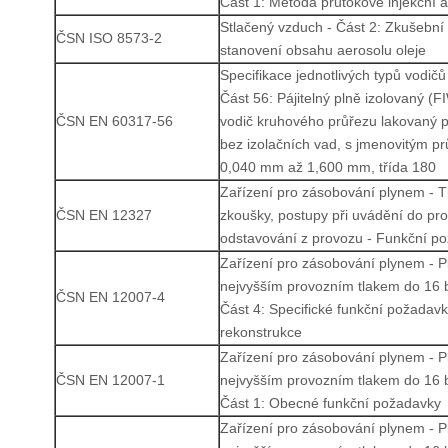
Část 1: Metoda průtokové injekční a
Stlačený vzduch - Část 2: Zkušební
ČSN ISO 8573-2
stanovení obsahu aerosolu oleje
Specifikace jednotlivých typů vodičů 
Část 56: Pájitelný plně izolovaný (
ČSN EN 60317-56
vodič kruhového průřezu lakovaný 
bez izolačních vad, s jmenovitým p
0,040 mm až 1,600 mm, třída 180
Zařízení pro zásobování plynem - T
ČSN EN 12327
zkoušky, postupy při uvádění do pr
odstavování z provozu - Funkční p
Zařízení pro zásobování plynem - P
nejvyšším provozním tlakem do 16 b
ČSN EN 12007-4
Část 4: Specifické funkční požadavk
rekonstrukce
Zařízení pro zásobování plynem - P
ČSN EN 12007-1
nejvyšším provozním tlakem do 16 b
Část 1: Obecné funkční požadavky
Zařízení pro zásobování plynem - P