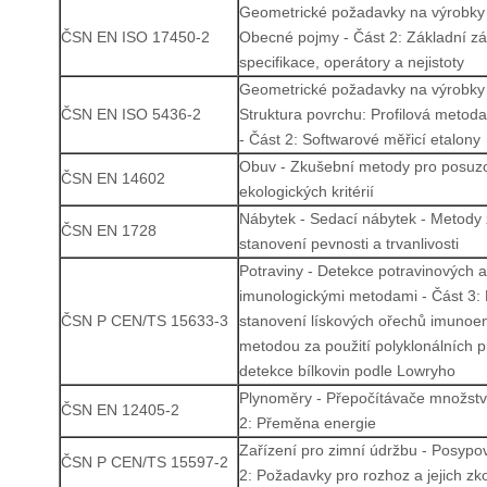
Geometrické požadavky na výrobky
ČSN EN ISO 17450-2
Obecné pojmy - Část 2: Základní zá
specifikace, operátory a nejistoty
Geometrické požadavky na výrobky
ČSN EN ISO 5436-2
Struktura povrchu: Profilová metoda
- Část 2: Softwarové měřicí etalony
Obuv - Zkušební metody pro posuz
ČSN EN 14602
ekologických kritérií
Nábytek - Sedací nábytek - Metody
ČSN EN 1728
stanovení pevnosti a trvanlivosti
Potraviny - Detekce potravinových 
imunologickými metodami - Část 3: K
ČSN P CEN/TS 15633-3
stanovení lískových ořechů imunoe
metodou za použití polyklonálních pr
detekce bílkovin podle Lowryho
Plynoměry - Přepočítávače množství
ČSN EN 12405-2
2: Přeměna energie
Zařízení pro zimní údržbu - Posypov
ČSN P CEN/TS 15597-2
2: Požadavky pro rozhoz a jejich zk