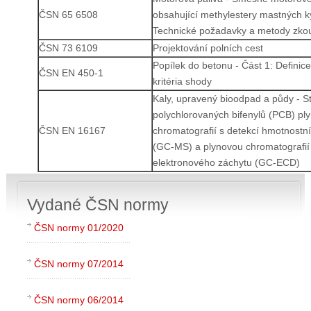
ČSN 65 6508
obsahující methylestery mastných k
Technické požadavky a metody zko
ČSN 73 6109
Projektování polních cest
Popílek do betonu - Část 1: Definice
ČSN EN 450-1
kritéria shody
Kaly, upravený bioodpad a půdy - S
polychlorovaných bifenylů (PCB) pl
ČSN EN 16167
chromatografií s detekcí hmotnostní
(GC-MS) a plynovou chromatografií
elektronového záchytu (GC-ECD)
Vydané ČSN normy
ČSN normy 01/2020
ČSN normy 07/2014
ČSN normy 06/2014