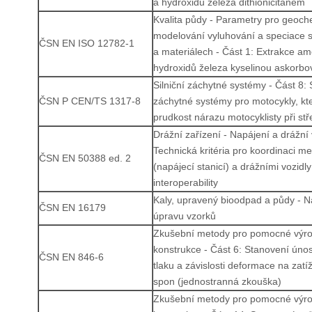
a hydroxidů železa dithioničitanem
Kvalita půdy - Parametry pro geoc
modelování vyluhování a speciace 
ČSN EN ISO 12782-1
a materiálech - Část 1: Extrakce am
hydroxidů železa kyselinou askorbo
Silniční záchytné systémy - Část 8: S
ČSN P CEN/TS 1317-8
záchytné systémy pro motocykly, kte
prudkost nárazu motocyklisty při stř
Drážní zařízení - Napájení a drážní 
Technická kritéria pro koordinaci m
ČSN EN 50388 ed. 2
(napájecí stanicí) a drážními vozidl
interoperability
Kaly, upravený bioodpad a půdy - 
ČSN EN 16179
úpravu vzorků
Zkušební metody pro pomocné výro
konstrukce - Část 6: Stanovení únos
ČSN EN 846-6
tlaku a závislosti deformace na zat
spon (jednostranná zkouška)
Zkušební metody pro pomocné výro