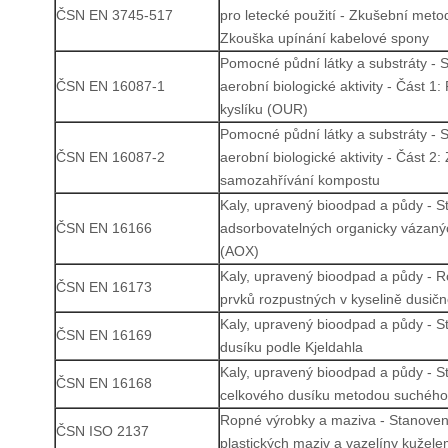
ČSN EN 3745-517
pro letecké použití - Zkušební meto
Zkouška upínání kabelové spony
Pomocné půdní látky a substráty - 
ČSN EN 16087-1
aerobní biologické aktivity - Část 1:
kyslíku (OUR)
Pomocné půdní látky a substráty - 
ČSN EN 16087-2
aerobní biologické aktivity - Část 2
samozahřívání kompostu
Kaly, upravený bioodpad a půdy - S
ČSN EN 16166
adsorbovatelných organicky vázaný
(AOX)
Kaly, upravený bioodpad a půdy - Ro
ČSN EN 16173
prvků rozpustných v kyselině dusič
Kaly, upravený bioodpad a půdy - S
ČSN EN 16169
dusíku podle Kjeldahla
Kaly, upravený bioodpad a půdy - S
ČSN EN 16168
celkového dusíku metodou suchého
Ropné výrobky a maziva - Stanoven
ČSN ISO 2137
plastických maziv a vazelíny kužel