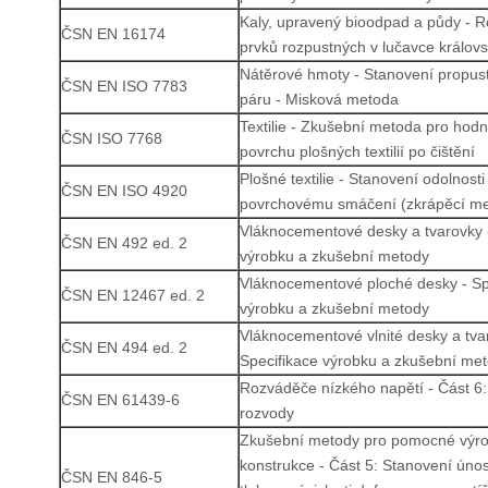
Kaly, upravený bioodpad a půdy - Ro
ČSN EN 16174
prvků rozpustných v lučavce králov
Nátěrové hmoty - Stanovení propust
ČSN EN ISO 7783
páru - Misková metoda
Textilie - Zkušební metoda pro hodn
ČSN ISO 7768
povrchu plošných textilií po čištění
Plošné textilie - Stanovení odolnosti
ČSN EN ISO 4920
povrchovému smáčení (zkrápěcí m
Vláknocementové desky a tvarovky -
ČSN EN 492 ed. 2
výrobku a zkušební metody
Vláknocementové ploché desky - Sp
ČSN EN 12467 ed. 2
výrobku a zkušební metody
Vláknocementové vlnité desky a tva
ČSN EN 494 ed. 2
Specifikace výrobku a zkušební me
Rozváděče nízkého napětí - Část 6:
ČSN EN 61439-6
rozvody
Zkušební metody pro pomocné výro
konstrukce - Část 5: Stanovení únos
ČSN EN 846-5