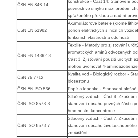
konstrukce - Část 14: Stanovení po
ČSN EN 846-14
pevnosti ve smyku mezi předem zho
spřaženého překladu a nad ní pro
Akumulátorové baterie (kromě lithio
ČSN EN 61982
pohon elektrických silničních vozide
funkčních vlastností a odolnosti
Textilie - Metody pro zjišťování určit
aromatických aminů odvozených od 
ČSN EN 14362-3
Část 3: Zjišťování použití určitých a
mohou uvolňovat 4-aminoazobenze
Kvalita vod - Biologický rozbor - St
ČSN 75 7712
biosestonu
ČSN EN ISO 536
Papír a lepenka - Stanovení plošné
Stlačený vzduch - Část 8: Zkušební
ČSN ISO 8573-8
stanovení obsahu pevných částic p
hmotnostní koncentrace
Stlačený vzduch - Část 7: Zkušební
ČSN ISO 8573-7
stanovení obsahu životaschopného 
znečištění