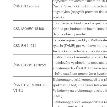
nejvyšším provozním tlakem do 16 b
ČSN EN 12007-2
Část 2: Specifické funkční požadavk
polyethylen (nejvyšší provozní tlak 
včetně)
Informační technologie - Bezpečnost
ČSN ISO/IEC 15408-1
Kritéria pro hodnocení bezpečnosti I
Úvod a obecný model
Kapalné ropné výrobky - Methylest
ČSN EN 14214
kyselin (FAME) pro vznětové motory 
Technické požadavky a metody zko
Kvalita půdy - Parametry pro geoc
modelování vyluhování a speciace 
ČSN EN ISO 12782-3
a materiálech - Část 3: Extrakce ox
hliníku oxalátem amonným a kyseli
Elektromagnetická kompatibilita a r
ČSN ETSI EN 300 386
spektrum (ERM) - Zařízení telekomu
V1.6.1
Požadavky na elektromagnetickou ko
(EMC)
Elektromagnetická kompatibilita a r