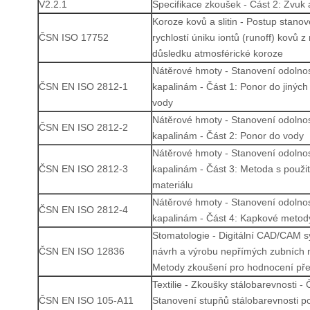
V2.2.1
Specifikace zkoušek - Část 2: Zvuk 
Koroze kovů a slitin - Postup stano
ČSN ISO 17752
rychlostí úniku iontů (runoff) kovů z
důsledku atmosférické koroze
Nátěrové hmoty - Stanovení odolnost
ČSN EN ISO 2812-1
kapalinám - Část 1: Ponor do jiných
vody
Nátěrové hmoty - Stanovení odolnost
ČSN EN ISO 2812-2
kapalinám - Část 2: Ponor do vody
Nátěrové hmoty - Stanovení odolnost
ČSN EN ISO 2812-3
kapalinám - Část 3: Metoda s použi
materiálu
Nátěrové hmoty - Stanovení odolnost
ČSN EN ISO 2812-4
kapalinám - Část 4: Kapkové metod
Stomatologie - Digitální CAD/CAM 
ČSN EN ISO 12836
návrh a výrobu nepřímých zubních 
Metody zkoušení pro hodnocení pře
Textilie - Zkoušky stálobarevnosti - 
ČSN EN ISO 105-A11
Stanovení stupňů stálobarevnosti 