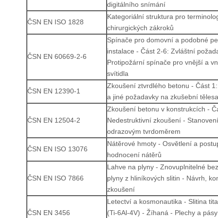
digitálního snímání
Kategoriální struktura pro terminol
ČSN EN ISO 1828
chirurgických zákroků
Spínače pro domovní a podobné pev
instalace - Část 2-6: Zvláštní požad
ČSN EN 60669-2-6
Protipožární spínače pro vnější a vn
svítidla
Zkoušení ztvrdlého betonu - Část 1:
ČSN EN 12390-1
a jiné požadavky na zkušební těles
Zkoušení betonu v konstrukcích - Čá
ČSN EN 12504-2
Nedestruktivní zkoušení - Stanovení
odrazovým tvrdoměrem
Nátěrové hmoty - Osvětlení a postup
ČSN EN ISO 13076
hodnocení nátěrů
Lahve na plyny - Znovuplnitelné be
ČSN EN ISO 7866
plyny z hliníkových slitin - Návrh, k
zkoušení
Letectví a kosmonautika - Slitina ti
ČSN EN 3456
(Ti-6Al-4V) - Žíhaná - Plechy a pás