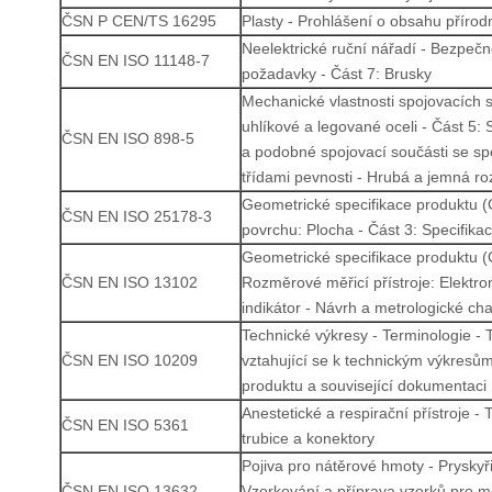
ČSN P CEN/TS 16295
Plasty - Prohlášení o obsahu přírod
Neelektrické ruční nářadí - Bezpečn
ČSN EN ISO 11148-7
požadavky - Část 7: Brusky
Mechanické vlastnosti spojovacích s
uhlíkové a legované oceli - Část 5: 
ČSN EN ISO 898-5
a podobné spojovací součásti se sp
třídami pevnosti - Hrubá a jemná ro
Geometrické specifikace produktu (
ČSN EN ISO 25178-3
povrchu: Plocha - Část 3: Specifika
Geometrické specifikace produktu (
ČSN EN ISO 13102
Rozměrové měřicí přístroje: Elektron
indikátor - Návrh a metrologické cha
Technické výkresy - Terminologie - 
ČSN EN ISO 10209
vztahující se k technickým výkresům,
produktu a související dokumentaci
Anestetické a respirační přístroje - 
ČSN EN ISO 5361
trubice a konektory
Pojiva pro nátěrové hmoty - Pryskyři
ČSN EN ISO 13632
Vzorkování a příprava vzorků pro m