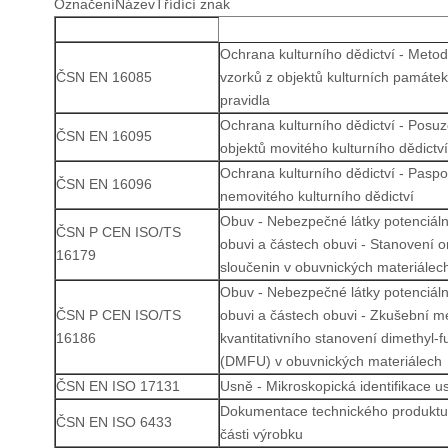
OznačeníNázevTřídící znak
Ochrana kulturního dědictví - Meto
ČSN EN 16085
vzorků z objektů kulturních památe
pravidla
Ochrana kulturního dědictví - Posu
ČSN EN 16095
objektů movitého kulturního dědictví
Ochrana kulturního dědictví - Paspo
ČSN EN 16096
nemovitého kulturního dědictví
Obuv - Nebezpečné látky potenciál
ČSN P CEN ISO/TS
obuvi a částech obuvi - Stanovení o
16179
sloučenin v obuvnických materiálec
Obuv - Nebezpečné látky potenciál
ČSN P CEN ISO/TS
obuvi a částech obuvi - Zkušební m
16186
kvantitativního stanovení dimethyl-
(DMFU) v obuvnických materiálech
ČSN EN ISO 17131
Usně - Mikroskopická identifikace u
Dokumentace technického produktu
ČSN EN ISO 6433
části výrobku