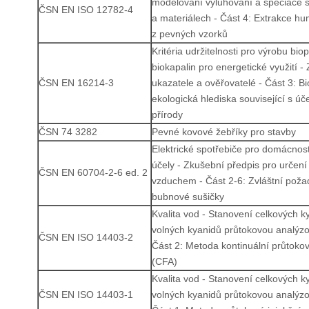
modelování vyluhování a speciace 
ČSN EN ISO 12782-4
a materiálech - Část 4: Extrakce hu
z pevných vzorků
Kritéria udržitelnosti pro výrobu biop
biokapalin pro energetické využití - 
ČSN EN 16214-3
ukazatele a ověřovatelé - Část 3: Bi
ekologická hlediska související s úč
přírody
ČSN 74 3282
Pevné kovové žebříky pro stavby
Elektrické spotřebiče pro domácno
účely - Zkušební předpis pro určení
ČSN EN 60704-2-6 ed. 2
vzduchem - Část 2-6: Zvláštní pož
bubnové sušičky
Kvalita vod - Stanovení celkových k
volných kyanidů průtokovou analýzo
ČSN EN ISO 14403-2
Část 2: Metoda kontinuální průtoko
(CFA)
Kvalita vod - Stanovení celkových k
ČSN EN ISO 14403-1
volných kyanidů průtokovou analýzo