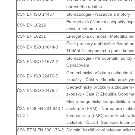
barevného odstínu
ČSN EN ISO 14457
Stomatologie - Násadce a motory
Energetická účinnost a výpočty úspo
ČSN EN 16212
down a bottom-up
ČSN EN 16231
Energetická účinnost - Metodika b
Čisté prostory a příslušné řízené pro
ČSN EN ISO 14644-9
Třídění čistoty povrchu podle konce
Stomatologie - Parodontální sondy -
ČSN EN ISO 21672-2
Označování
Geotechnický průzkum a zkoušení -
ČSN EN ISO 22476-5
zkoušky - Část 5: Zkouška pružným
Geotechnický průzkum a zkoušení -
ČSN EN ISO 22476-7
zkoušky - Část 7: Zkouška Goodma
Elektromagnetická kompatibilita a r
ČSN ETSI EN 301 843-1
spektrum (ERM) - Norma pro elekt
V1.3.1
kompatibilitu (EMC) námořních rádi
a služeb - Část 1: Společné techni
ČSN ETSI EN 300 176-2
Digitální bezšňůrové telekomunikac