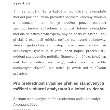
a přezkouší.
Tím se umožní, že u každého jednotlivého exempláře
měřidel pak není třeba provádět naprosto všechny zkoušky
a posouzení, ale že je možno pouze posoudit
zjednodušeným způsobem shodnost tohoto exempláře
měřidla se schváleným typem, aby se došlo ke zjištění, že i
příslušný exemplář měřidla splňuje stanovené požadavky.
Tento zjednodušený postup posouzení shody se
schváleným typem je z větší části náplní procesu tzv.
ověření stanoveného měřidla. Stanovené měřidlo, jehož typ
měl být schválen, ale nebyl, nelze ověřit z těchto
technických důvodů, ale nelze je ověřit ani z důvodů
právních.
Pro přehlednost uvádíme přehled stanovených
měřidel v oblasti analyzátorů alkoholu v dechu
Seznam stanovených měřidel(seřazeno podle abecedy):
Alcoquant 6020