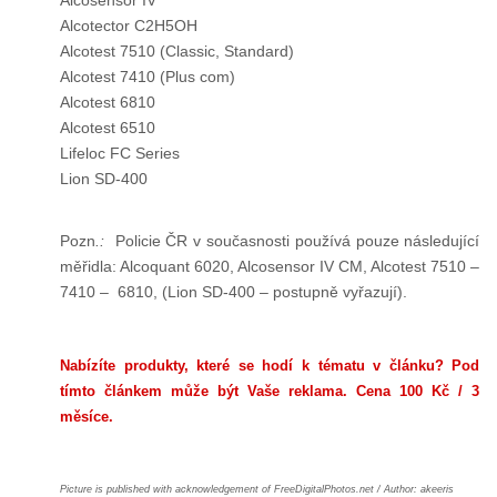
Alcosensor IV
Alcotector C2H5OH
Alcotest 7510 (Classic, Standard)
Alcotest 7410 (Plus com)
Alcotest 6810
Alcotest 6510
Lifeloc FC Series
Lion SD-400
Pozn
.:
Policie ČR v současnosti používá pouze následující
měřidla: Alcoquant 6020, Alcosensor IV CM, Alcotest 7510 –
7410 – 6810, (Lion SD-400 – postupně vyřazují).
Nabízíte produkty, které se hodí k tématu v článku? Pod
tímto článkem může být Vaše reklama. Cena 100 Kč / 3
měsíce.
Picture is published with acknowledgement of FreeDigitalPhotos.net / Author: akeeris