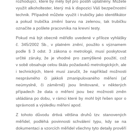
rozhodující, které by měly být pro postih uplatněny. Můžete
využít alkoholtester, který má k dispozici Váš bezpečnostní
technik. Případně můžete využít i trubičky jako identifikátor
a pokud trubička změní barvu na zelenou, tak trubičku
označíte a pošlete pracovníka na krevní testy.
Pokud má být obecně měřidlo uvedené v příloze vyhlášky
č. 345/2002 Sb., v platném znění, použito s významem
podle § 3 odst. 3 zákona o metrologii, musí poskytovat
určité záruky, že je vhodné pro zamýšlené použití, což
v sobě obsahuje celou škálu požadavků metrologických, ale
i technických, které musí zaručit, že například možnosti
nesprávného či jakkoli zmanipulovaného měření (ať
neúmyslně, či záměrně) jsou limitované, v některých
případech že data o měření jsou bez možnosti změn
ukládána po dobu, v rámci které by mohl být řešen spor o
správnosti a výsledku měření apod.
Z tohoto důvodu drtivá většina druhů tzv. stanovených
měřidel, podléhá povinnosti schválení typu, kdy se na
dokumentaci a vzorcích měřidel všechny tyto detaily prověří