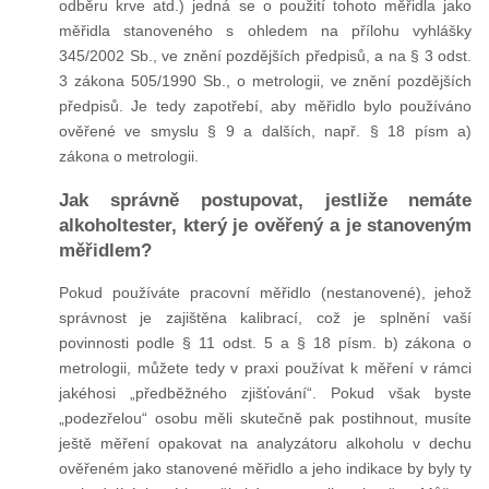
odběru krve atd.) jedná se o použití tohoto měřidla jako
měřidla stanoveného s ohledem na přílohu vyhlášky
345/2002 Sb., ve znění pozdějších předpisů, a na § 3 odst.
3 zákona 505/1990 Sb., o metrologii, ve znění pozdějších
předpisů. Je tedy zapotřebí, aby měřidlo bylo používáno
ověřené ve smyslu § 9 a dalších, např. § 18 písm a)
zákona o metrologii.
Jak správně postupovat, jestliže nemáte
alkoholtester, který je ověřený a je stanoveným
měřidlem?
Pokud používáte pracovní měřidlo (nestanovené), jehož
správnost je zajištěna kalibrací, což je splnění vaší
povinnosti podle § 11 odst. 5 a § 18 písm. b) zákona o
metrologii, můžete tedy v praxi používat k měření v rámci
jakéhosi „předběžného zjišťování“. Pokud však byste
„podezřelou“ osobu měli skutečně pak postihnout, musíte
ještě měření opakovat na analyzátoru alkoholu v dechu
ověřeném jako stanovené měřidlo a jeho indikace by byly ty