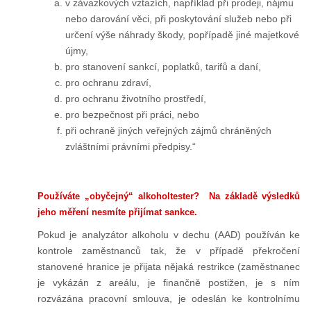
v závazkových vztazích, například při prodeji, nájmu
nebo darování věci, při poskytování služeb nebo při
určení výše náhrady škody, popřípadě jiné majetkové
újmy,
pro stanovení sankcí, poplatků, tarifů a daní,
pro ochranu zdraví,
pro ochranu životního prostředí,
pro bezpečnost při práci, nebo
při ochraně jiných veřejných zájmů chráněných
zvláštními právními předpisy.“
Používáte „obyčejný“ alkoholtester? Na základě výsledků
jeho měření nesmíte přijímat sankce.
Pokud je analyzátor alkoholu v dechu (AAD) používán ke
kontrole zaměstnanců tak, že v případě překročení
stanovené hranice je přijata nějaká restrikce (zaměstnanec
je vykázán z areálu, je finančně postižen, je s ním
rozvázána pracovní smlouva, je odeslán ke kontrolnímu