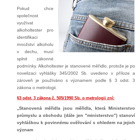
Pokud chce
společnost
využívat
alkoholtester pro
identifikaci
množství alkoholu
v dechu, musí
splnit zákonné
podmínky. Alkoholtester je stanovené měřidlo, protože je po
novelizaci vyhlášky 345/2002 Sb. uvedeno v příloze a
zároveň je používáno s významem podle § 3 odst. 3
zákona o metrologii.
§3 odst. 3 zákona č. 505/1990 Sb. o metrologii zní:
„Stanovená měřidla jsou měřidla, která Ministerstvo
průmyslu a obchodu (dále jen "ministerstvo") stanoví
vyhláškou k povinnému ověřování s ohledem na jejich
význam