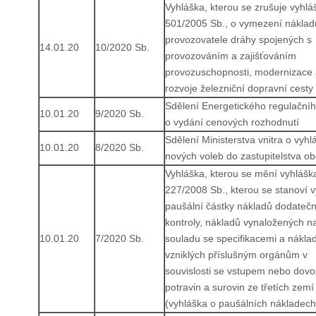
Vyhláška, kterou se zrušuje vyhlá
501/2005 Sb., o vymezení náklad
provozovatele dráhy spojených s
14.01.20
10/2020 Sb.
provozováním a zajišťováním
provozuschopnosti, modernizace
rozvoje železniční dopravní cesty
Sdělení Energetického regulační
10.01.20
9/2020 Sb.
o vydání cenových rozhodnutí
Sdělení Ministerstva vnitra o vyhl
10.01.20
8/2020 Sb.
nových voleb do zastupitelstva o
Vyhláška, kterou se mění vyhláška
227/2008 Sb., kterou se stanoví 
paušální částky nákladů dodateč
kontroly, nákladů vynaložených n
10.01.20
7/2020 Sb.
souladu se specifikacemi a nákla
vzniklých příslušným orgánům v
souvislosti se vstupem nebo dov
potravin a surovin ze třetích zemí
(vyhláška o paušálních nákladech