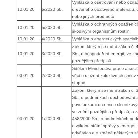
Vyhláška o ošetřování nebo ozna
10.01.20
6/2020 Sb.
dřevěného obalového materiálu, 
nebo jiných předmětů
Vyhláška o ochranných opatřeních
10.01.20
5/2020 Sb.
škodlivým organismům rostlin
10.01.20
4/2020 Sb.
Vyhláška o energetických speciali
Zákon, kterým se mění zákon č. 
10.01.20
3/2020 Sb.
Sb., o hospodaření energií, ve zn
pozdějších předpisů
Sdělení Ministerstva práce a soci
03.01.20
2/2020 Sb.
věcí o uložení kolektivních smluv
stupně
Zákon, kterým se mění zákon č. 
Sb., o podmínkách obchodování 
povolenkami na emise skleníkový
ve znění pozdějších předpisů, a z
03.01.20
1/2020 Sb.
458/2000 Sb., o podmínkách podn
o výkonu státní správy v energeti
odvětvích a o změně některých z