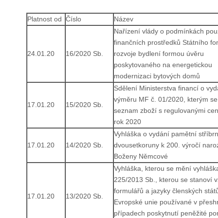
Platnost od
Číslo
Název
Nařízení vlády o podmínkách použ
finančních prostředků Státního f
24.01.20
16/2020 Sb.
rozvoje bydlení formou úvěru
poskytovaného na energetickou
modernizaci bytových domů
Sdělení Ministerstva financí o vyd
výměru MF č. 01/2020, kterým se
17.01.20
15/2020 Sb.
seznam zboží s regulovanými ce
rok 2020
Vyhláška o vydání pamětní stříbr
17.01.20
14/2020 Sb.
dvousetkoruny k 200. výročí naro
Boženy Němcové
Vyhláška, kterou se mění vyhláška
225/2013 Sb., kterou se stanoví 
formulářů a jazyky členských stát
17.01.20
13/2020 Sb.
Evropské unie používané v přesh
případech poskytnutí peněžité p