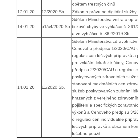
obětem trestných činů
17.01.20
12/2020 Sb.
Zákon o právu na digitální služby
Sdělení Ministerstva vnitra o opr
14.01.20
o1/c4/2020 Sb.
tiskové chyby ve vyhlášce č. 361
a ve vyhlášce č. 362/2019 Sb.
Sdělení Ministerstva zdravotnictví
Cenového předpisu 1/2020/CAU 
regulaci cen léčivých přípravků a 
pro zvláštní lékařské účely, Ceno
předpisu 2/2020/CAU o regulaci 
poskytovaných zdravotních služe
stanovení maximálních cen zdrav
14.01.20
11/2020 Sb.
služeb poskytovaných zubními lék
hrazených z veřejného zdravotní
pojištění a specifických zdravotní
výkonů a Cenového předpisu 3/
o regulaci cen individuálně připr
léčivých přípravků s obsahem kon
léčebné použití