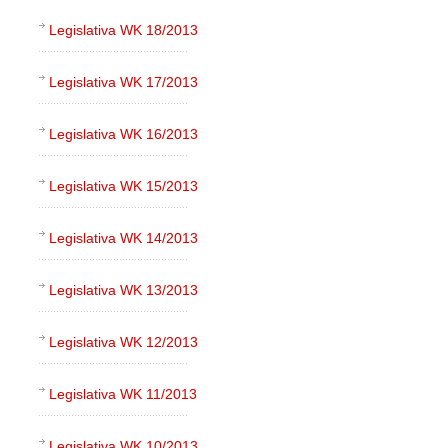
Legislativa WK 18/2013
Legislativa WK 17/2013
Legislativa WK 16/2013
Legislativa WK 15/2013
Legislativa WK 14/2013
Legislativa WK 13/2013
Legislativa WK 12/2013
Legislativa WK 11/2013
Legislativa WK 10/2013