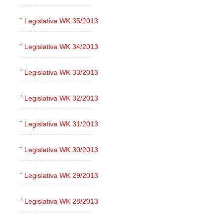
Legislativa WK 35/2013
Legislativa WK 34/2013
Legislativa WK 33/2013
Legislativa WK 32/2013
Legislativa WK 31/2013
Legislativa WK 30/2013
Legislativa WK 29/2013
Legislativa WK 28/2013