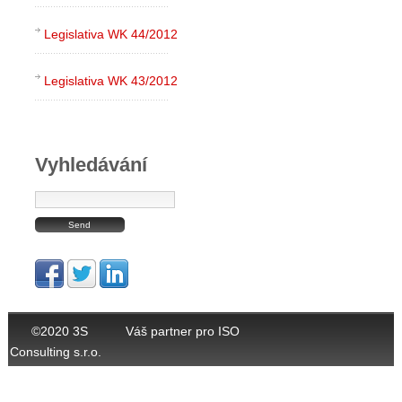
Legislativa WK 44/2012
Legislativa WK 43/2012
Vyhledávání
©2020 3S
Váš partner pro ISO
Consulting s.r.o.