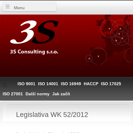
Menu
ISO 9001
ISO 14001
ISO 16949
HACCP
ISO 17025
ISO 27001
Další normy
Jak začít
Legislativa WK 52/2012