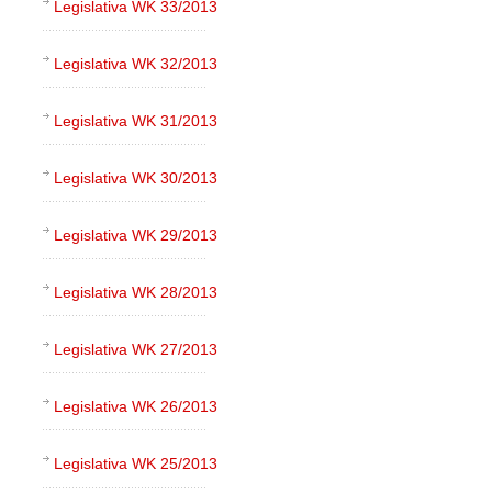
Legislativa WK 33/2013
Legislativa WK 32/2013
Legislativa WK 31/2013
Legislativa WK 30/2013
Legislativa WK 29/2013
Legislativa WK 28/2013
Legislativa WK 27/2013
Legislativa WK 26/2013
Legislativa WK 25/2013