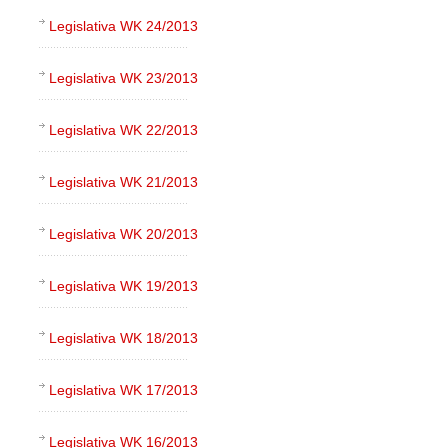
Legislativa WK 24/2013
Legislativa WK 23/2013
Legislativa WK 22/2013
Legislativa WK 21/2013
Legislativa WK 20/2013
Legislativa WK 19/2013
Legislativa WK 18/2013
Legislativa WK 17/2013
Legislativa WK 16/2013