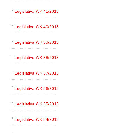
Legislativa WK 41/2013
Legislativa WK 40/2013
Legislativa WK 39/2013
Legislativa WK 38/2013
Legislativa WK 37/2013
Legislativa WK 36/2013
Legislativa WK 35/2013
Legislativa WK 34/2013