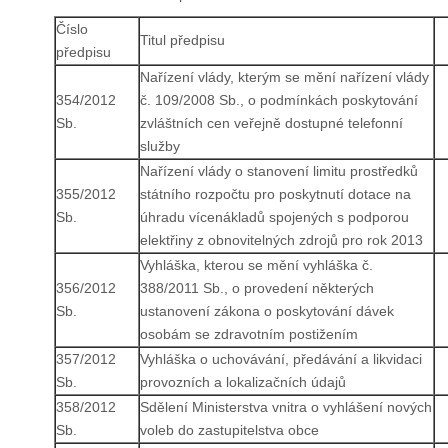
Číslo
Titul předpisu
předpisu
Nařízení vlády, kterým se mění nařízení vlády
354/2012
č. 109/2008 Sb., o podmínkách poskytování
Sb.
zvláštních cen veřejně dostupné telefonní
služby
Nařízení vlády o stanovení limitu prostředků
355/2012
státního rozpočtu pro poskytnutí dotace na
Sb.
úhradu vícenákladů spojených s podporou
elektřiny z obnovitelných zdrojů pro rok 2013
Vyhláška, kterou se mění vyhláška č.
356/2012
388/2011 Sb., o provedení některých
Sb.
ustanovení zákona o poskytování dávek
osobám se zdravotním postižením
357/2012
Vyhláška o uchovávání, předávání a likvidaci
Sb.
provozních a lokalizačních údajů
358/2012
Sdělení Ministerstva vnitra o vyhlášení nových
Sb.
voleb do zastupitelstva obce