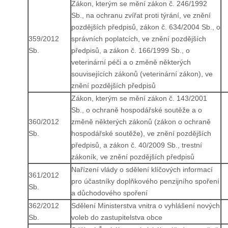
Zákon, kterým se mění zákon č. 246/1992
Sb., na ochranu zvířat proti týrání, ve znění
pozdějších předpisů, zákon č. 634/2004 Sb., o
359/2012
správních poplatcích, ve znění pozdějších
Sb.
předpisů, a zákon č. 166/1999 Sb., o
veterinární péči a o změně některých
souvisejících zákonů (veterinární zákon), ve
znění pozdějších předpisů
Zákon, kterým se mění zákon č. 143/2001
Sb., o ochraně hospodářské soutěže a o
360/2012
změně některých zákonů (zákon o ochraně
Sb.
hospodářské soutěže), ve znění pozdějších
předpisů, a zákon č. 40/2009 Sb., trestní
zákoník, ve znění pozdějších předpisů
Nařízení vlády o sdělení klíčových informací
361/2012
pro účastníky doplňkového penzijního spoření
Sb.
a důchodového spoření
362/2012
Sdělení Ministerstva vnitra o vyhlášení nových
Sb.
voleb do zastupitelstva obce